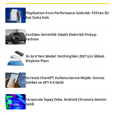
PlayStation 6’nın Performansı Sızdırıldı: PS5’ten İki
Kat Daha Hızlı
Ford’dan Verimlilik Odaklı Elektrikli Pickup:
Fathom
En Az 6 Yeni Model: Nothing’den 2027 için İddialı
Büyüme Planı
Ücretsiz ChatGPT Kullanıcılarına Müjde: Sınırsız
Sohbet ve GPT-5.6 Geldi
Tarayıcıda Yapay Zeka: Android Chrome’a Gemini
Geldi