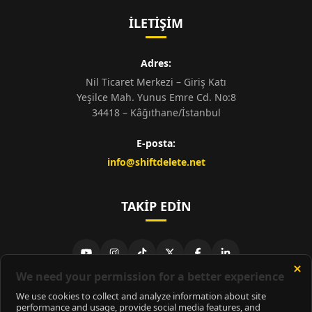
İLETIŞIM
Adres:
Nil Ticaret Merkezi – Giriş Katı
Yeşilce Mah. Yunus Emre Cd. No:8
34418 – Kâğıthane/İstanbul
E-posta:
info@shiftdelete.net
TAKIP EDIN