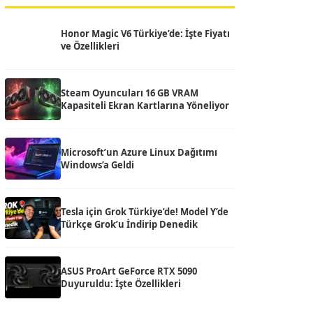
Honor Magic V6 Türkiye’de: İşte Fiyatı
ve Özellikleri
Steam Oyuncuları 16 GB VRAM
Kapasiteli Ekran Kartlarına Yöneliyor
Microsoft’un Azure Linux Dağıtımı
Windows’a Geldi
Tesla için Grok Türkiye’de! Model Y’de
Türkçe Grok’u İndirip Denedik
ASUS ProArt GeForce RTX 5090
Duyuruldu: İşte Özellikleri