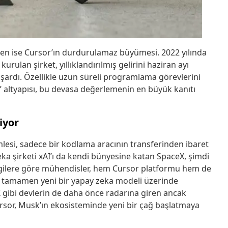
ken ise Cursor’ın durdurulamaz büyümesi. 2022 yılında
rulan şirket, yıllıklandırılmış gelirini haziran ayı
başardı. Özellikle uzun süreli programlama görevlerini
 altyapısı, bu devasa değerlemenin en büyük kanıtı
iyor
esi, sadece bir kodlama aracının transferinden ibaret
eka şirketi xAI’ı da kendi bünyesine katan SpaceX, şimdi
bilgilere göre mühendisler, hem Cursor platformu hem de
k tamamen yeni bir yapay zeka modeli üzerinde
I gibi devlerin de daha önce radarına giren ancak
ursor, Musk’ın ekosisteminde yeni bir çağ başlatmaya