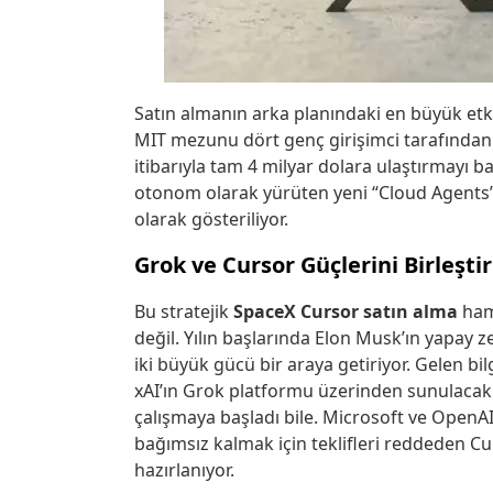
Satın almanın arka planındaki en büyük et
MIT mezunu dört genç girişimci tarafından ku
itibarıyla tam 4 milyar dolara ulaştırmayı 
otonom olarak yürüten yeni “Cloud Agents”
olarak gösteriliyor.
Grok ve Cursor Güçlerini Birleştir
Bu stratejik
SpaceX Cursor satın alma
haml
değil. Yılın başlarında Elon Musk’ın yapay z
iki büyük gücü bir araya getiriyor. Gelen 
xAI’ın Grok platformu üzerinden sunulaca
çalışmaya başladı bile. Microsoft ve OpenA
bağımsız kalmak için teklifleri reddeden C
hazırlanıyor.