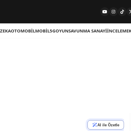
 ZEKA
OTOMOBIL
MOBIL
5G
OYUN
SAVUNMA SANAYI
İNCELEME
AI ile Özetle