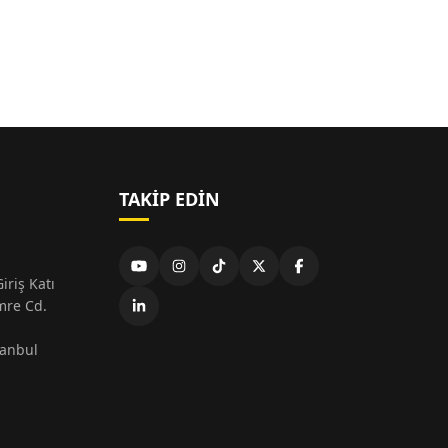
TAKIP EDIN
iriş Katı
mre Cd.
tanbul