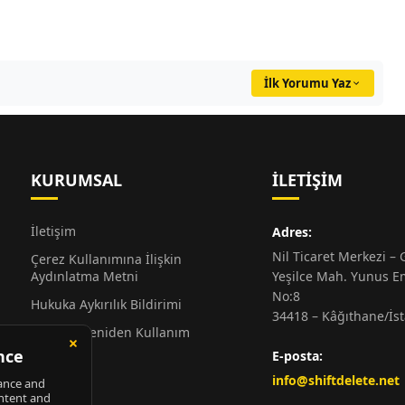
İlk Yorumu Yaz
KURUMSAL
İLETIŞIM
İletişim
Adres:
Nil Ticaret Merkezi – G
Çerez Kullanımına İlişkin
Aydınlatma Metni
Yeşilce Mah. Yunus E
No:8
Hukuka Aykırılık Bildirimi
34418 – Kâğıthane/İs
Alıntı ve Yeniden Kullanım
Hakkında
E-posta:
Künye
info@shiftdelete.net