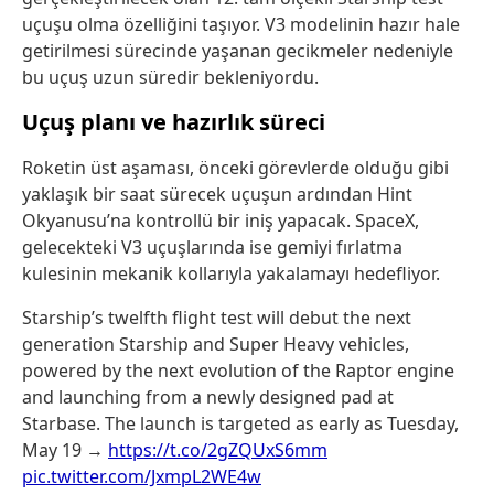
uçuşu olma özelliğini taşıyor. V3 modelinin hazır hale
getirilmesi sürecinde yaşanan gecikmeler nedeniyle
bu uçuş uzun süredir bekleniyordu.
Uçuş planı ve hazırlık süreci
Roketin üst aşaması, önceki görevlerde olduğu gibi
yaklaşık bir saat sürecek uçuşun ardından Hint
Okyanusu’na kontrollü bir iniş yapacak. SpaceX,
gelecekteki V3 uçuşlarında ise gemiyi fırlatma
kulesinin mekanik kollarıyla yakalamayı hedefliyor.
Starship’s twelfth flight test will debut the next
generation Starship and Super Heavy vehicles,
powered by the next evolution of the Raptor engine
and launching from a newly designed pad at
Starbase. The launch is targeted as early as Tuesday,
May 19 →
https://t.co/2gZQUxS6mm
pic.twitter.com/JxmpL2WE4w