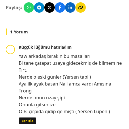
Paylaş:
1 Yorum
Küççük lüğümü hatırladım
Yaw arkadaş bırakın bu masalları
Bi tane çatapat uzaya gidecekmiş de bilmem ne
Tırt.
Nerde o eski günler (Yersen tabii)
Aya ilk ayak basan Nail amca vardı Amısına
Trong
Nerde onun uzay şipi
Onunla gitsenize
O Bi çırpıda gidip gelmişti ( Yersen Lüpen )
Yanıtla