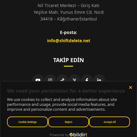
Nil Ticaret Merkezi – Giriş Katı
Yeşilce Mah. Yunus Emre Cd. No:8
34418 – Kâğıthane/İstanbul
E-posta:
info@shiftdelete.net
TAKIP EDIN
© 2026
ShiftDelete.Net
- Tüm hakları saklıdır.
ShiftDelete.Net, İnternet Medyası ve Bilişim Muhabirleri Derneği
üyesidir.