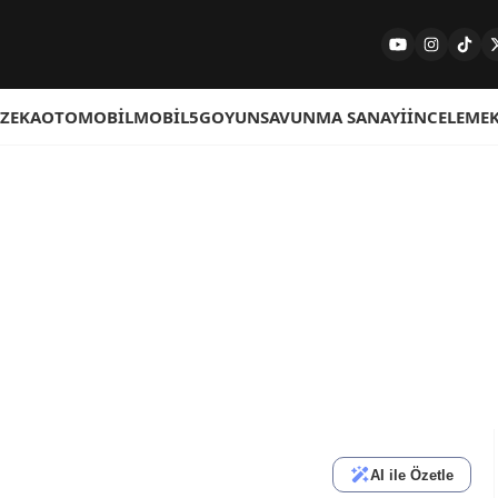
 ZEKA
OTOMOBIL
MOBIL
5G
OYUN
SAVUNMA SANAYI
İNCELEME
AI ile Özetle