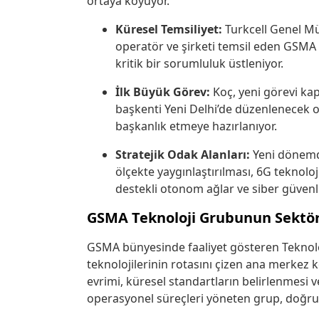
ortaya koyuyor.
Küresel Temsiliyet:
Turkcell Genel Mü
operatör ve şirketi temsil eden GSMA
kritik bir sorumluluk üstleniyor.
İlk Büyük Görev:
Koç, yeni görevi kap
başkenti Yeni Delhi’de düzenlenecek 
başkanlık etmeye hazırlanıyor.
Stratejik Odak Alanları:
Yeni dönemde
ölçekte yaygınlaştırılması, 6G teknolo
destekli otonom ağlar ve siber güvenli
GSMA Teknoloji Grubunun Sektörd
GSMA bünyesinde faaliyet gösteren Teknolo
teknolojilerinin rotasını çizen ana merkez 
evrimi, küresel standartların belirlenmesi 
operasyonel süreçleri yöneten grup, doğr