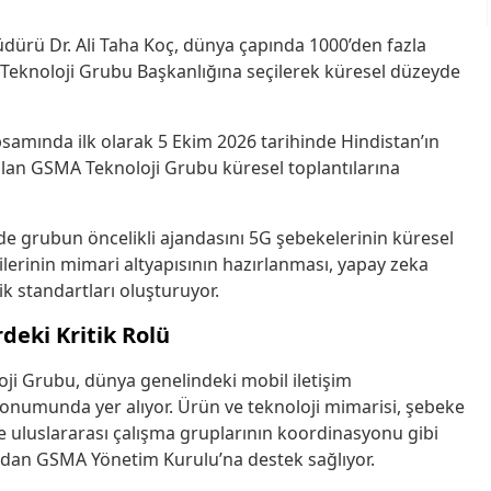
dürü Dr. Ali Taha Koç, dünya çapında 1000’den fazla
 Teknoloji Grubu Başkanlığına seçilerek küresel düzeyde
samında ilk olarak 5 Ekim 2026 tarihinde Hindistan’ın
olan GSMA Teknoloji Grubu küresel toplantılarına
 grubun öncelikli ajandasını 5G şebekelerinin küresel
jilerinin mimari altyapısının hazırlanması, yapay zeka
k standartları oluşturuyor.
eki Kritik Rolü
ji Grubu, dünya genelindeki mobil iletişim
konumunda yer alıyor. Ürün ve teknoloji mimarisi, şebeke
ve uluslararası çalışma gruplarının koordinasyonu gibi
udan GSMA Yönetim Kurulu’na destek sağlıyor.