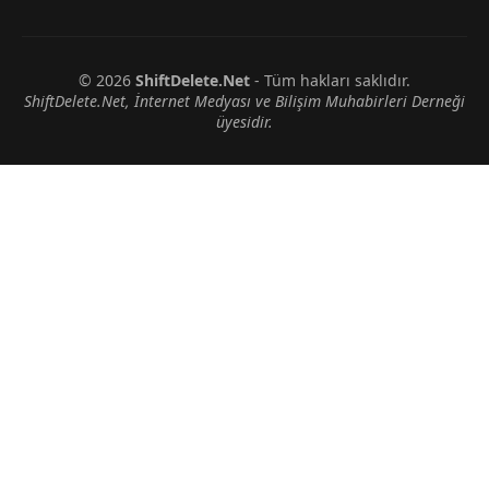
© 2026
ShiftDelete.Net
- Tüm hakları saklıdır.
ShiftDelete.Net, İnternet Medyası ve Bilişim Muhabirleri Derneği
üyesidir.