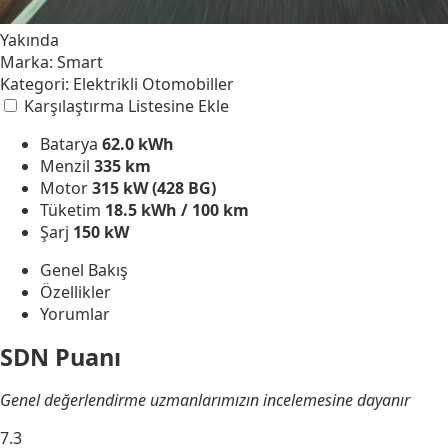
Yakında
Marka:
Smart
Kategori:
Elektrikli Otomobiller
Karşılaştırma Listesine Ekle
Batarya
62.0 kWh
Menzil
335 km
Motor
315 kW (428 BG)
Tüketim
18.5 kWh / 100 km
Şarj
150 kW
Genel Bakış
Özellikler
Yorumlar
SDN Puanı
Genel değerlendirme uzmanlarımızın incelemesine dayanır
7.3