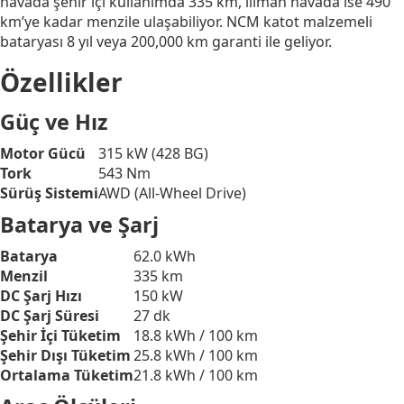
havada şehir içi kullanımda 335 km, ılıman havada ise 490
km’ye kadar menzile ulaşabiliyor. NCM katot malzemeli
bataryası 8 yıl veya 200,000 km garanti ile geliyor.
Özellikler
Güç ve Hız
Motor Gücü
315 kW (428 BG)
Tork
543 Nm
Sürüş Sistemi
AWD (All-Wheel Drive)
Batarya ve Şarj
Batarya
62.0 kWh
Menzil
335 km
DC Şarj Hızı
150 kW
DC Şarj Süresi
27 dk
Şehir İçi Tüketim
18.8 kWh / 100 km
Şehir Dışı Tüketim
25.8 kWh / 100 km
Ortalama Tüketim
21.8 kWh / 100 km