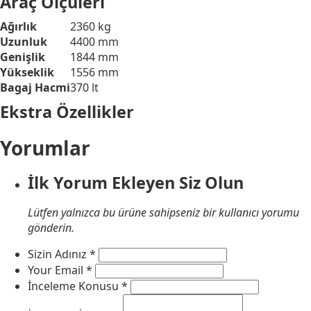
Araç Ölçüleri
Ağırlık
2360 kg
Uzunluk
4400 mm
Genişlik
1844 mm
Yükseklik
1556 mm
Bagaj Hacmi
370 lt
Ekstra Özellikler
Yorumlar
İlk Yorum Ekleyen Siz Olun
Lütfen yalnızca bu ürüne sahipseniz bir kullanıcı yorumu
gönderin.
Sizin Adınız
*
Your Email
*
İnceleme Konusu
*