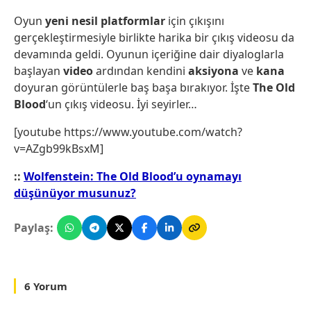
Oyun
yeni nesil platformlar
için çıkışını
gerçekleştirmesiyle birlikte harika bir çıkış videosu da
devamında geldi. Oyunun içeriğine dair diyaloglarla
başlayan
video
ardından kendini
aksiyona
ve
kana
doyuran görüntülerle baş başa bırakıyor. İşte
The Old
Blood
‘un çıkış videosu. İyi seyirler…
[youtube https://www.youtube.com/watch?
v=AZgb99kBsxM]
::
Wolfenstein: The Old Blood’u oynamayı
düşünüyor musunuz?
Paylaş:
6 Yorum