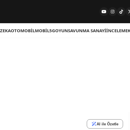
 ZEKA
OTOMOBIL
MOBIL
5G
OYUN
SAVUNMA SANAYI
İNCELEME
AI ile Özetle