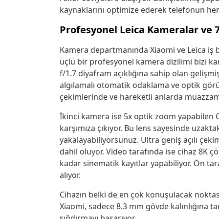
kaynaklarını optimize ederek telefonun her
Profesyonel Leica Kameralar ve
Kamera departmanında Xiaomi ve Leica iş bi
üçlü bir profesyonel kamera dizilimi bizi 
f/1.7 diyafram açıklığına sahip olan gelişmi
algılamalı otomatik odaklama ve optik görü
çekimlerinde ve hareketli anlarda muazzam n
İkinci kamera ise 5x optik zoom yapabilen O
karşımıza çıkıyor. Bu lens sayesinde uzakt
yakalayabiliyorsunuz. Ultra geniş açılı çek
dahil oluyor. Video tarafında ise cihaz 8K 
kadar sinematik kayıtlar yapabiliyor. Ön tar
alıyor.
Cihazın belki de en çok konuşulacak noktası
Xiaomi, sadece 8.3 mm gövde kalınlığına ta
sığdırmayı başarıyor.