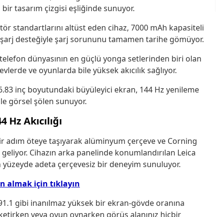
bir tasarım çizgisi eşliğinde sunuyor.
ör standartlarını altüst eden cihaz, 7000 mAh kapasiteli
lı şarj desteğiyle şarj sorununu tamamen tarihe gömüyor.
ı telefon dünyasının en güçlü yonga setlerinden biri olan
lerde ve oyunlarda bile yüksek akıcılık sağlıyor.
.83 inç boyutundaki büyüleyici ekran, 144 Hz yenileme
 ile görsel şölen sunuyor.
 Hz Akıcılığı
bir adım öteye taşıyarak alüminyum çerçeve ve Corning
e geliyor. Cihazın arka panelinde konumlandırılan Leica
n yüzeyde adeta çerçevesiz bir deneyim sunuluyor.
ın almak için tıklayın
.1 gibi inanılmaz yüksek bir ekran-gövde oranına
üketirken veya oyun oynarken görüş alanınız hiçbir