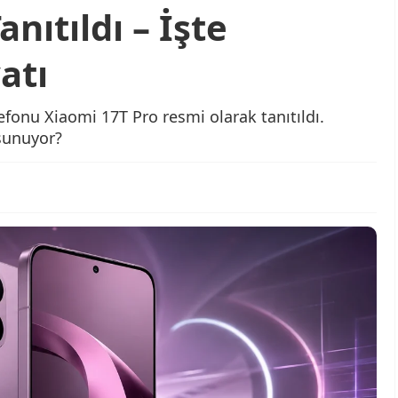
nıtıldı – İşte
atı
lefonu Xiaomi 17T Pro resmi olarak tanıtıldı.
 sunuyor?