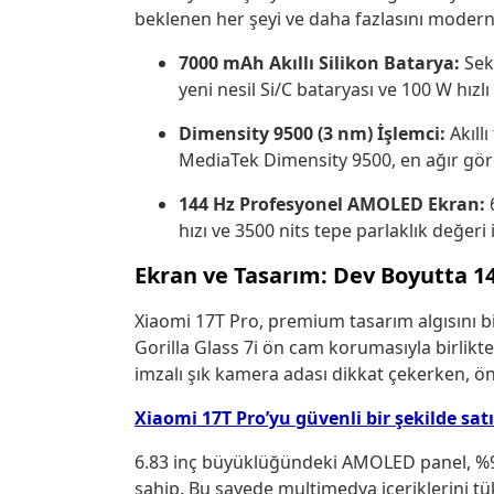
beklenen her şeyi ve daha fazlasını modern 
7000 mAh Akıllı Silikon Batarya:
Sekt
yeni nesil Si/C bataryası ve 100 W hız
Dimensity 9500 (3 nm) İşlemci:
Akıll
MediaTek Dimensity 9500, en ağır görev
144 Hz Profesyonel AMOLED Ekran:
6
hızı ve 3500 nits tepe parlaklık değeri
Ekran ve Tasarım: Dev Boyutta 144
Xiaomi 17T Pro, premium tasarım algısını 
Gorilla Glass 7i ön cam korumasıyla birlikt
imzalı şık kamera adası dikkat çekerken, ö
Xiaomi 17T Pro’yu güvenli bir şekilde sat
6.83 inç büyüklüğündeki AMOLED panel, %91
sahip. Bu sayede multimedya içeriklerini t