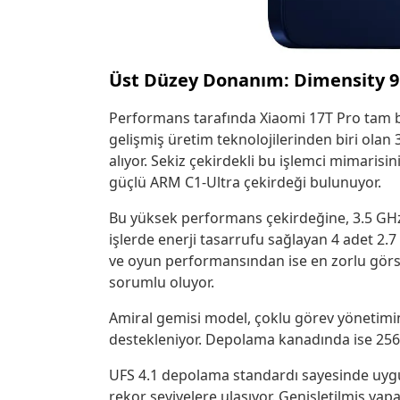
Üst Düzey Donanım: Dimensity 95
Performans tarafında Xiaomi 17T Pro tam b
gelişmiş üretim teknolojilerinden biri ola
alıyor. Sekiz çekirdekli bu işlemci mimaris
güçlü ARM C1-Ultra çekirdeği bulunuyor.
Bu yüksek performans çekirdeğine, 3.5 GH
işlerde enerji tasarrufu sağlayan 4 adet 2.7
ve oyun performansından ise en zorlu görse
sorumlu oluyor.
Amiral gemisi model, çoklu görev yönetim
destekleniyor. Depolama kanadında ise 256 
UFS 4.1 depolama standardı sayesinde uygu
rekor seviyelere ulaşıyor. Genişletilmiş yap