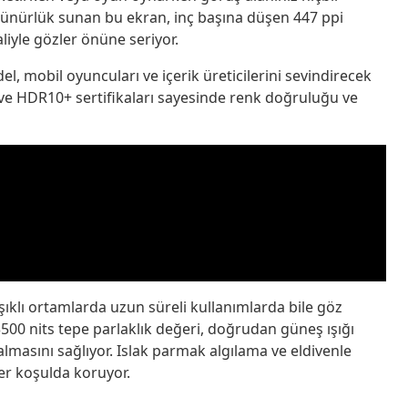
özünürlük sunan bu ekran, inç başına düşen 447 ppi
liyle gözler önüne seriyor.
l, mobil oyuncuları ve içerik üreticilerini sevindirecek
 ve HDR10+ sertifikaları sayesinde renk doğruluğu ve
ıklı ortamlarda uzun süreli kullanımlarda bile göz
00 nits tepe parlaklık değeri, doğrudan güneş ışığı
masını sağlıyor. Islak parmak algılama ve eldivenle
her koşulda koruyor.