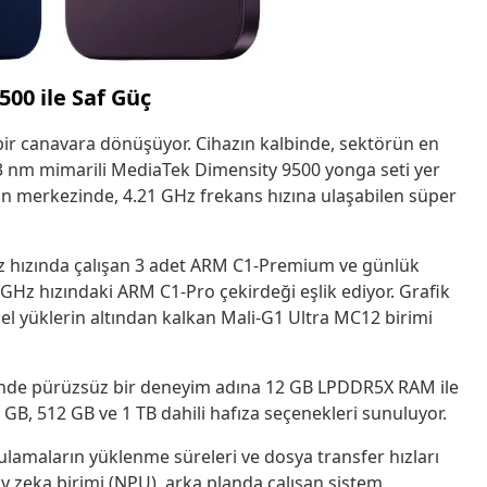
00 ile Saf Güç
ir canavara dönüşüyor. Cihazın kalbinde, sektörün en
n 3 nm mimarili MediaTek Dimensity 9500 yonga seti yer
inin merkezinde, 4.21 GHz frekans hızına ulaşabilen süper
z hızında çalışan 3 adet ARM C1-Premium ve günlük
 GHz hızındaki ARM C1-Pro çekirdeği eşlik ediyor. Grafik
l yüklerin altından kalkan Mali-G1 Ultra MC12 birimi
inde pürüzsüz bir deneyim adına 12 GB LPDDR5X RAM ile
GB, 512 GB ve 1 TB dahili hafıza seçenekleri sunuluyor.
lamaların yüklenme süreleri ve dosya transfer hızları
ay zeka birimi (NPU), arka planda çalışan sistem