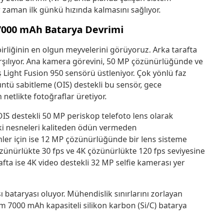
 zaman ilk günkü hızında kalmasını sağlıyor.
 7000 mAh Batarya Devrimi
rliğinin en olgun meyvelerini görüyoruz. Arka tarafta
karşılıyor. Ana kamera görevini, 50 MP çözünürlüğünde ve
ş Light Fusion 950 sensörü üstleniyor. Çok yönlü faz
ntü sabitleme (OIS) destekli bu sensör, gece
etlikte fotoğraflar üretiyor.
IS destekli 50 MP periskop telefoto lens olarak
aki nesneleri kaliteden ödün vermeden
imler için ise 12 MP çözünürlüğünde bir lens sisteme
çözünürlükte 30 fps ve 4K çözünürlükte 120 fps seviyesine
afta ise 4K video destekli 32 MP selfie kamerası yer
 bataryası oluyor. Mühendislik sınırlarını zorlayan
m 7000 mAh kapasiteli silikon karbon (Si/C) batarya