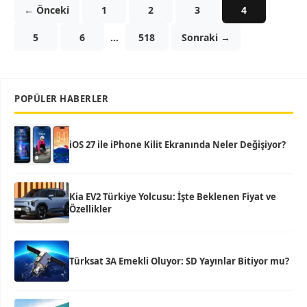
← Önceki
1
2
3
4
5
6
…
518
Sonraki →
POPÜLER HABERLER
iOS 27 ile iPhone Kilit Ekranında Neler Değişiyor?
Kia EV2 Türkiye Yolcusu: İşte Beklenen Fiyat ve
Özellikler
Türksat 3A Emekli Oluyor: SD Yayınlar Bitiyor mu?