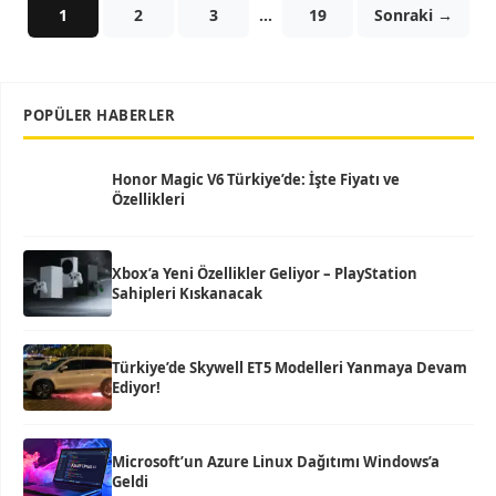
1
2
3
…
19
Sonraki →
POPÜLER HABERLER
Honor Magic V6 Türkiye’de: İşte Fiyatı ve
Özellikleri
Xbox’a Yeni Özellikler Geliyor – PlayStation
Sahipleri Kıskanacak
Türkiye’de Skywell ET5 Modelleri Yanmaya Devam
Ediyor!
Microsoft’un Azure Linux Dağıtımı Windows’a
Geldi