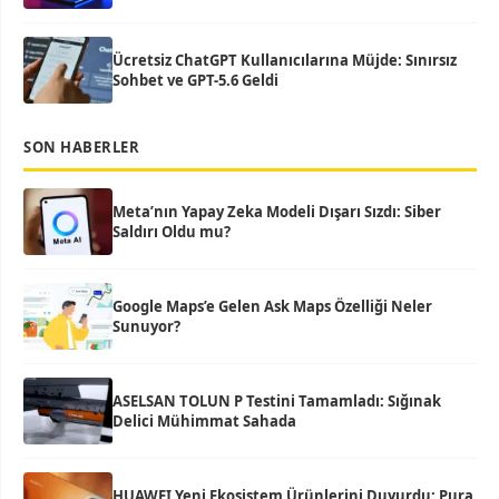
Ücretsiz ChatGPT Kullanıcılarına Müjde: Sınırsız
Sohbet ve GPT-5.6 Geldi
SON HABERLER
Meta’nın Yapay Zeka Modeli Dışarı Sızdı: Siber
Saldırı Oldu mu?
Google Maps’e Gelen Ask Maps Özelliği Neler
Sunuyor?
ASELSAN TOLUN P Testini Tamamladı: Sığınak
Delici Mühimmat Sahada
HUAWEI Yeni Ekosistem Ürünlerini Duyurdu: Pura