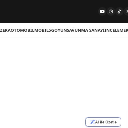
 ZEKA
OTOMOBIL
MOBIL
5G
OYUN
SAVUNMA SANAYI
İNCELEME
AI ile Özetle