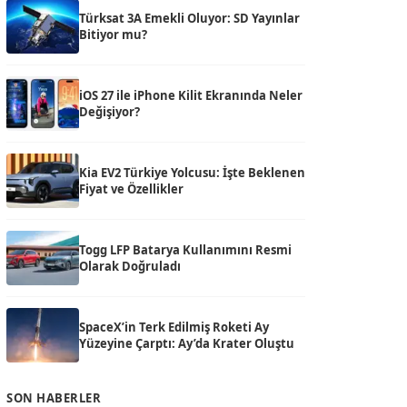
Türksat 3A Emekli Oluyor: SD Yayınlar
Bitiyor mu?
iOS 27 ile iPhone Kilit Ekranında Neler
Değişiyor?
Kia EV2 Türkiye Yolcusu: İşte Beklenen
Fiyat ve Özellikler
Togg LFP Batarya Kullanımını Resmi
Olarak Doğruladı
SpaceX’in Terk Edilmiş Roketi Ay
Yüzeyine Çarptı: Ay’da Krater Oluştu
SON HABERLER