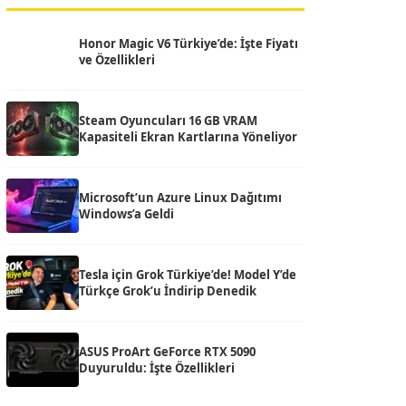
Honor Magic V6 Türkiye’de: İşte Fiyatı
ve Özellikleri
Steam Oyuncuları 16 GB VRAM
Kapasiteli Ekran Kartlarına Yöneliyor
Microsoft’un Azure Linux Dağıtımı
Windows’a Geldi
Tesla için Grok Türkiye’de! Model Y’de
Türkçe Grok’u İndirip Denedik
ASUS ProArt GeForce RTX 5090
Duyuruldu: İşte Özellikleri