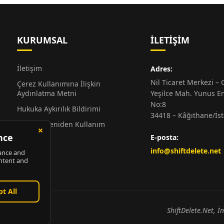
KURUMSAL
İLETIŞIM
İletişim
Adres:
Nil Ticaret Merkezi – G
Çerez Kullanımına İlişkin
Aydınlatma Metni
Yeşilce Mah. Yunus E
No:8
Hukuka Aykırılık Bildirimi
34418 – Kâğıthane/İs
Alıntı ve Yeniden Kullanım
Hakkında
E-posta:
Künye
info@shiftdelete.net
ShiftDelete.Net, İ