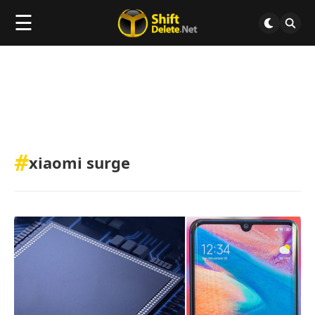
☰
#
xiaomi surge