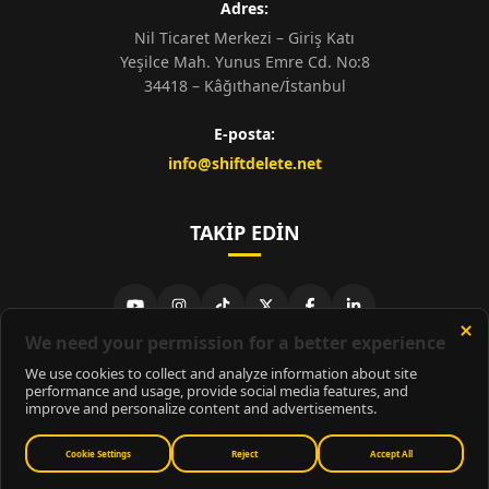
Adres:
Nil Ticaret Merkezi – Giriş Katı
Yeşilce Mah. Yunus Emre Cd. No:8
34418 – Kâğıthane/İstanbul
E-posta:
info@shiftdelete.net
TAKIP EDIN
© 2026
ShiftDelete.Net
- Tüm hakları saklıdır.
ShiftDelete.Net, İnternet Medyası ve Bilişim Muhabirleri Derneği
üyesidir.