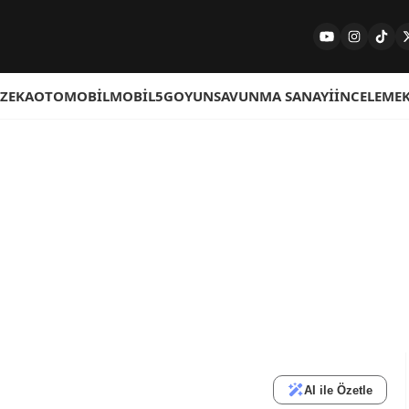
 ZEKA
OTOMOBIL
MOBIL
5G
OYUN
SAVUNMA SANAYI
İNCELEME
AI ile Özetle