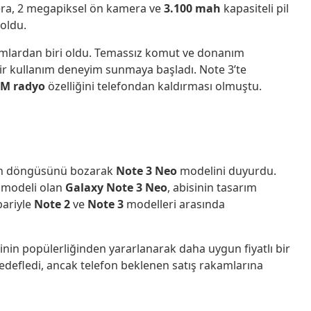
ra, 2 megapiksel ön kamera ve
3.100 mah
kapasiteli pil
 oldu.
mlardan biri oldu. Temassız komut ve donanım
i bir kullanım deneyim sunmaya başladı. Note 3’te
FM radyo
özelliğini telefondan kaldırması olmuştu.
ün döngüsünü bozarak
Note 3 Neo
modelini duyurdu.
z modeli olan
Galaxy Note 3 Neo
, abisinin tasarım
ibariyle
Note 2
ve
Note 3
modelleri arasında
isinin popülerliğinden yararlanarak daha uygun fiyatlı bir
edefledi, ancak telefon beklenen satış rakamlarına