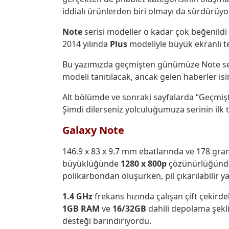
iddialı ürünlerden biri olmayı da sürdürüyor
Note
serisi modeller o kadar çok beğenildi
2014 yılında
Plus
modeliyle büyük ekranlı te
Bu yazımızda geçmişten günümüze Note serisi
modeli tanıtılacak, ancak gelen haberler i
Alt bölümde ve sonraki sayfalarda “Geçmişt
Şimdi dilerseniz yolculuğumuza serinin ilk
Galaxy Note
146.9 x 83 x 9.7 mm ebatlarında ve 178 gra
büyüklüğünde
1280 x 800p
çözünürlüğün
polikarbondan oluşurken, pil çıkarılabilir y
1.4 GHz
frekans hızında çalışan çift çekirdek
1GB RAM
ve
16/32GB
dahili depolama şekl
desteği barındırıyordu.