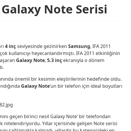
alaxy Note Serisi
arı
4 inç
seviyesinde gezinirken
Samsung
, IFA 2011
çok kullanıcıyı heyecanlandırmıştı. IFA 2011 etkinliğinin
başaran
Galaxy Note
,
5.3 inç
ekranıyla o dönem
ı.
ında önemli bir kesimin eleştirilerinin hedefinde oldu.
ındığında
Galaxy Note
’un bir telefon için ideal boyutları
ını geçen birinci nesil Galaxy Note’ bir telefondan
k nitelendiriyordu. Yıllar içerisinde gelişen Note serisi
ını sağlamakla kalmadı, yıllardır bu kategorideki en