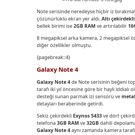
Note serisinde neredeyse hiçbir iz bırakm
çözünürlüklü ekran yer aldı.
Altı çekirdekl
bellek birimi ise
2GB RAM
ve artırılabilir
16
8 megapiksel arka kamera, 2 megapiksel 
diğer özellikler olmuştu.
{pagebreak::4}
Galaxy Note 4
Galaxy Note 4
de Note serisinin beğeni to
tarafı iki yıl öncesine göre bir hayli iddialı 
desteği sunan parmak izi sensörü ve
metal
detayları beraberinde getirdi.
Sekiz çekirdekli
Exynos 5433
ve dört çekird
telefona
3GB RAM
ve
32GB
dahili depolama
Galaxy Note 4
aynı zamanda kamera taraf