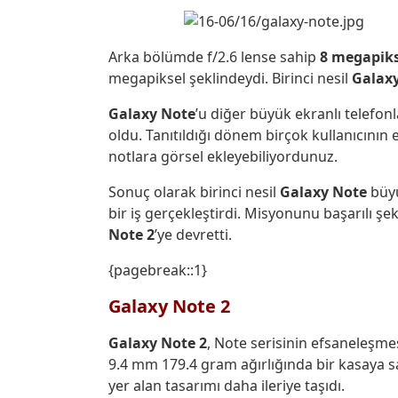
Arka bölümde f/2.6 lense sahip
8 megapiks
megapiksel şeklindeydi. Birinci nesil
Galax
Galaxy Note
’u diğer büyük ekranlı telefon
oldu. Tanıtıldığı dönem birçok kullanıcını
notlara görsel ekleyebiliyordunuz.
Sonuç olarak birinci nesil
Galaxy Note
büyü
bir iş gerçekleştirdi. Misyonunu başarılı şe
Note 2
’ye devretti.
{pagebreak::1}
Galaxy Note 2
Galaxy Note 2
, Note serisinin efsaneleşme
9.4 mm 179.4 gram ağırlığında bir kasaya 
yer alan tasarımı daha ileriye taşıdı.