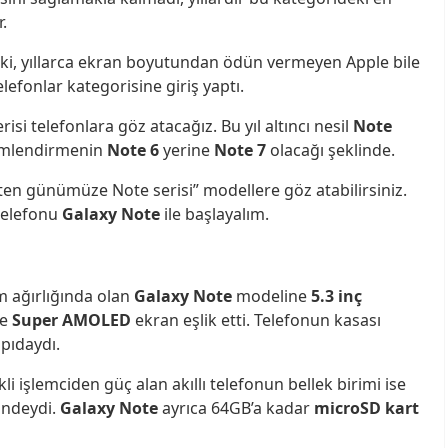
.
 ki, yıllarca ekran boyutundan ödün vermeyen Apple bile
lefonlar kategorisine giriş yaptı.
 telefonlara göz atacağız. Bu yıl altıncı nesil
Note
simlendirmenin
Note 6
yerine
Note 7
olacağı şeklinde.
en günümüze Note serisi” modellere göz atabilirsiniz.
 telefonu
Galaxy Note
ile başlayalım.
m ağırlığında olan
Galaxy Note
modeline
5.3 inç
de
Super AMOLED
ekran eşlik etti. Telefonun kasası
apıdaydı.
li işlemciden güç alan akıllı telefonun bellek birimi ise
indeydi.
Galaxy Note
ayrıca 64GB’a kadar
microSD kart