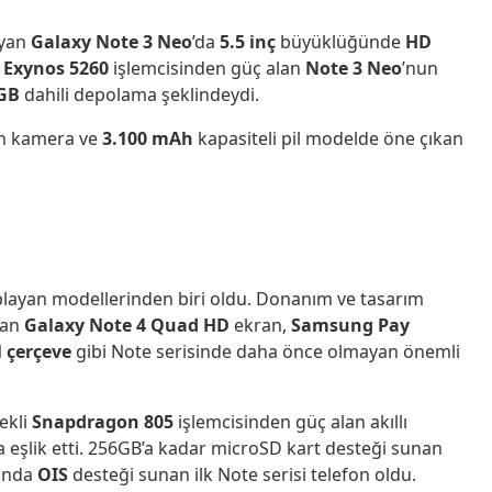
ayan
Galaxy Note 3 Neo
’da
5.5 inç
büyüklüğünde
HD
i Exynos 5260
işlemcisinden güç alan
Note 3 Neo
’nun
GB
dahili depolama şeklindeydi.
ön kamera ve
3.100 mAh
kapasiteli pil modelde öne çıkan
playan modellerinden biri oldu. Donanım ve tasarım
olan
Galaxy Note 4
Quad HD
ekran,
Samsung Pay
 çerçeve
gibi Note serisinde daha önce olmayan önemli
ekli
Snapdragon 805
işlemcisinden güç alan akıllı
 eşlik etti. 256GB’a kadar microSD kart desteği sunan
ında
OIS
desteği sunan ilk Note serisi telefon oldu.