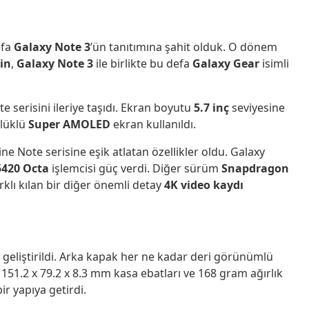
efa
Galaxy Note 3
’ün tanıtımına şahit olduk. O dönem
in
,
Galaxy Note 3
ile birlikte bu defa
Galaxy Gear
isimli
te serisini ileriye taşıdı. Ekran boyutu
5.7 inç
seviyesine
lüklü
Super AMOLED
ekran kullanıldı.
ne Note serisine eşik atlatan özellikler oldu. Galaxy
5420 Octa
işlemcisi güç verdi. Diğer sürüm
Snapdragon
klı kılan bir diğer önemli detay
4K video kaydı
e geliştirildi. Arka kapak her ne kadar deri görünümlü
 151.2 x 79.2 x 8.3 mm kasa ebatları ve 168 gram ağırlık
ir yapıya getirdi.