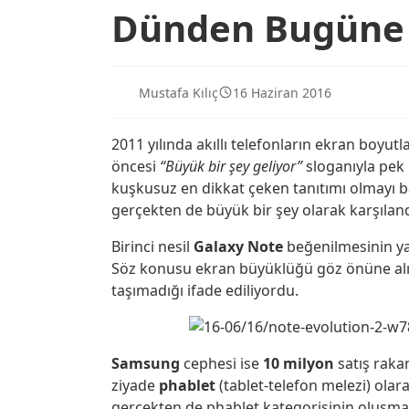
Dünden Bugüne G
Mustafa Kılıç
16 Haziran 2016
2011 yılında akıllı telefonların ekran boyutl
öncesi
“Büyük bir şey geliyor”
sloganıyla pek 
kuşkusuz en dikkat çeken tanıtımı olmayı 
gerçekten de büyük bir şey olarak karşıland
Birinci nesil
Galaxy Note
beğenilmesinin yan
Söz konusu ekran büyüklüğü göz önüne al
taşımadığı ifade ediliyordu.
Samsung
cephesi ise
10 milyon
satış rakam
ziyade
phablet
(tablet-telefon melezi) olara
gerçekten de phablet kategorisinin oluşmas