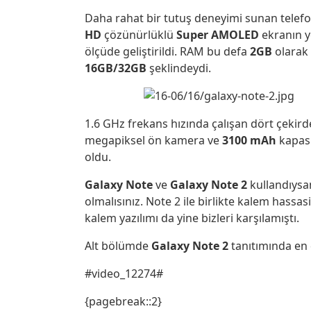
Daha rahat bir tutuş deneyimi sunan tele
HD
çözünürlüklü
Super AMOLED
ekranın y
ölçüde geliştirildi. RAM bu defa
2GB
olarak 
16GB/32GB
şeklindeydi.
1.6 GHz frekans hızında çalışan dört çekird
megapiksel ön kamera ve
3100 mAh
kapasi
oldu.
Galaxy Note
ve
Galaxy Note 2
kullandıysa
olmalısınız. Note 2 ile birlikte kalem hassas
kalem yazılımı da yine bizleri karşılamıştı.
Alt bölümde
Galaxy Note 2
tanıtımında en 
#video_12274#
{pagebreak::2}