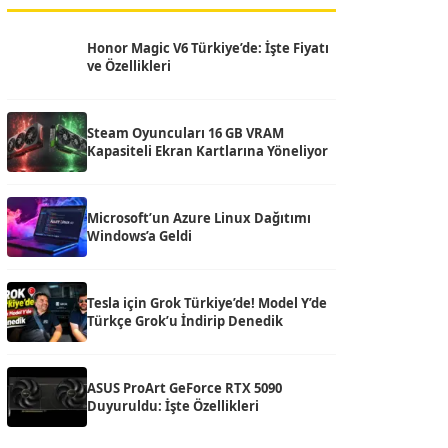
Honor Magic V6 Türkiye’de: İşte Fiyatı
ve Özellikleri
Steam Oyuncuları 16 GB VRAM
Kapasiteli Ekran Kartlarına Yöneliyor
Microsoft’un Azure Linux Dağıtımı
Windows’a Geldi
Tesla için Grok Türkiye’de! Model Y’de
Türkçe Grok’u İndirip Denedik
ASUS ProArt GeForce RTX 5090
Duyuruldu: İşte Özellikleri