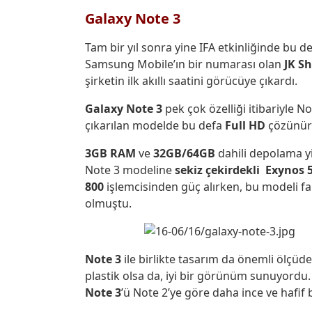
Galaxy Note 3
Tam bir yıl sonra yine IFA etkinliğinde bu d
Samsung Mobile’ın bir numarası olan
JK Sh
şirketin ilk akıllı saatini görücüye çıkardı.
Galaxy Note 3
pek çok özelliği itibariyle No
çıkarılan modelde bu defa
Full HD
çözünür
3GB RAM
ve
32GB/64GB
dahili depolama yi
Note 3 modeline
sekiz çekirdekli Exynos 
800
işlemcisinden güç alırken, bu modeli far
olmuştu.
Note 3
ile birlikte tasarım da önemli ölçüd
plastik olsa da, iyi bir görünüm sunuyordu.
Note 3
’ü Note 2’ye göre daha ince ve hafif b