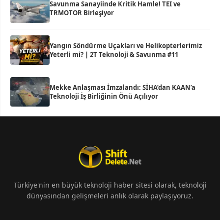
Savunma Sanayiinde Kritik Hamle! TEI ve
TRMOTOR Birleşiyor
Yangın Söndürme Uçakları ve Helikopterlerimiz
Yeterli mi? | 2T Teknoloji & Savunma #11
Mekke Anlaşması İmzalandı: SİHA’dan KAAN’a
Teknoloji İş Birliğinin Önü Açılıyor
Türkiye'nin en büyük teknoloji haber sitesi olarak, teknoloji
dünyasından gelişmeleri anlık olarak paylaşıyoruz.