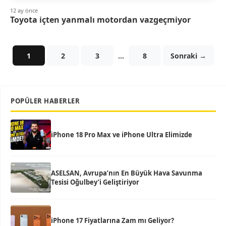
12 ay önce
Toyota içten yanmalı motordan vazgeçmiyor
1
2
3
…
8
Sonraki →
POPÜLER HABERLER
iPhone 18 Pro Max ve iPhone Ultra Elimizde
ASELSAN, Avrupa’nın En Büyük Hava Savunma
Tesisi Oğulbey’i Geliştiriyor
iPhone 17 Fiyatlarına Zam mı Geliyor?