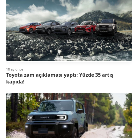
10 ay önce
Toyota zam açıklaması yaptı: Yüzde 35 artış
kapıda!