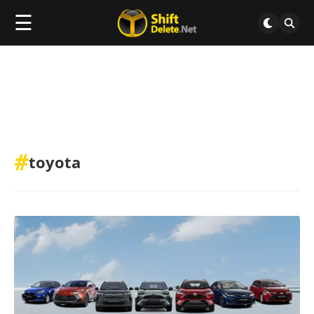
☰
#
toyota