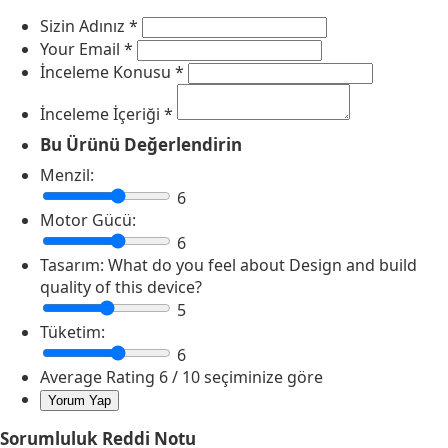
Sizin Adınız
*
Your Email
*
İnceleme Konusu
*
İnceleme İçeriği
*
Bu Ürünü Değerlendirin
Menzil:
6
Motor Gücü:
6
Tasarım:
What do you feel about Design and build
quality of this device?
5
Tüketim:
6
Average Rating
6
/ 10 seçiminize göre
Sorumluluk Reddi Notu