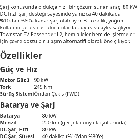
Şarj konusunda oldukça hızlı bir çözüm sunan araç, 80 kW
DC hızlı şarj desteği sayesinde yalnızca 40 dakikada
%10’dan %80’e kadar şarj olabiliyor. Bu özellik, yoğun
kullanım gerektiren durumlarda büyük kolaylık sağlıyor.
Townstar EV Passenger L2, hem aileler hem de işletmeler
için çevre dostu bir ulaşım alternatifi olarak öne çıkıyor.
Özellikler
Güç ve Hız
Motor Gücü
90 kW
Tork
245 Nm
Sürüş Sistemi
Önden Çekiş (FWD)
Batarya ve Şarj
Batarya
80 kW
Menzil
220 km (gerçek dünya koşullarında)
DC Şarj Hızı
80 kW
DC Şarj Süresi
40 dakika (%10'dan %80'e)