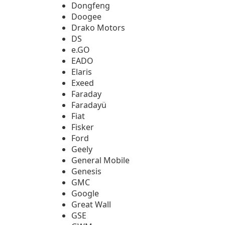
Dongfeng
Doogee
Drako Motors
DS
e.GO
EADO
Elaris
Exeed
Faraday
Faradayü
Fiat
Fisker
Ford
Geely
General Mobile
Genesis
GMC
Google
Great Wall
GSE