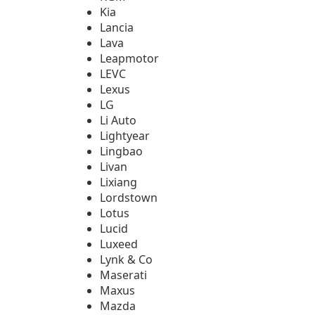
Kia
Lancia
Lava
Leapmotor
LEVC
Lexus
LG
Li Auto
Lightyear
Lingbao
Livan
Lixiang
Lordstown
Lotus
Lucid
Luxeed
Lynk & Co
Maserati
Maxus
Mazda