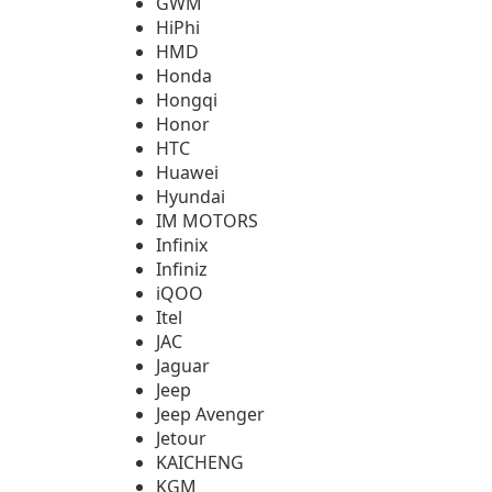
GWM
HiPhi
HMD
Honda
Hongqi
Honor
HTC
Huawei
Hyundai
IM MOTORS
Infinix
Infiniz
iQOO
Itel
JAC
Jaguar
Jeep
Jeep Avenger
Jetour
KAICHENG
KGM