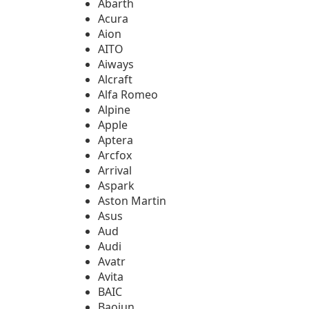
Abarth
Acura
Aion
AITO
Aiways
Alcraft
Alfa Romeo
Alpine
Apple
Aptera
Arcfox
Arrival
Aspark
Aston Martin
Asus
Aud
Audi
Avatr
Avita
BAIC
Baojun