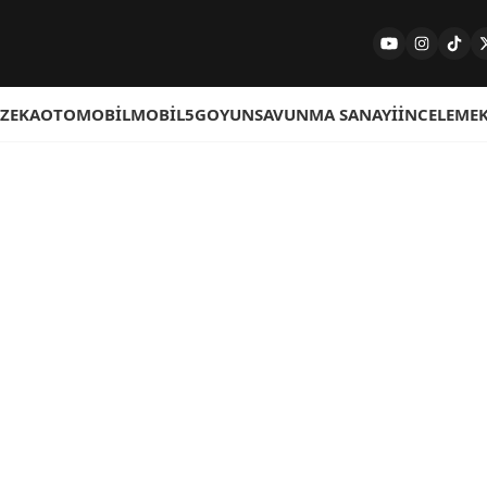
 ZEKA
OTOMOBIL
MOBIL
5G
OYUN
SAVUNMA SANAYI
İNCELEME