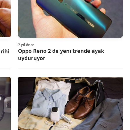
7 yıl önce
Oppo Reno 2 de yeni trende ayak
rihi
uyduruyor