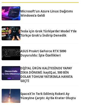
Microsoft’un Azure Linux Dağıtımı
Windows’a Geldi
Tesla için Grok Türkiye’de! Model Y’de
Türkçe Grok’u İndirip Denedik
ASUS ProArt GeForce RTX 5090
Duyuruldu: İşte Özellikleri
DİJİTAL ÜRÜN KALİTESİNDE YAPAY
ZEKA DÖNEMİ: kayIQ.ai, 500 BİN
DOLAR TOHUM YATIRIMLA HAYATA
GEÇTİ
SpaceX’in Terk Edilmiş Roketi Ay
Yüzeyine Çarptı: Ay’da Krater Oluştu