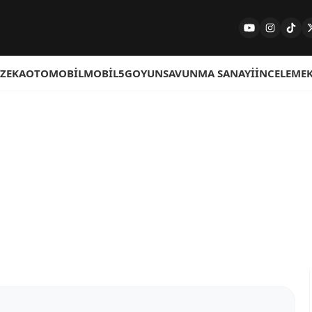
 ZEKA
OTOMOBIL
MOBIL
5G
OYUN
SAVUNMA SANAYI
İNCELEME