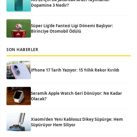
Dopamine 3 Nedir?
Süper Lig’de Fantezi Ligi Dönemi Başlıyor:
Birinciye Otomobil Ödülü
SON HABERLER
iPhone 17 Tarih Yazıyor: 15 Yıllık Rekor Kırıldı
Seramik Apple Watch Geri Dönüyor: Ne Kadar
Olacak?
Xiaomi’den Yeni Kablosuz Dikey Süpürge: Hem
Süpürüyor Hem Siliyor