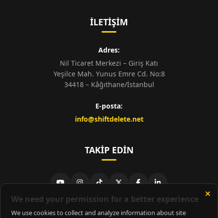
İLETIŞIM
Adres:
Nil Ticaret Merkezi – Giriş Katı
Yeşilce Mah. Yunus Emre Cd. No:8
34418 – Kâğıthane/İstanbul
E-posta:
info@shiftdelete.net
TAKIP EDIN