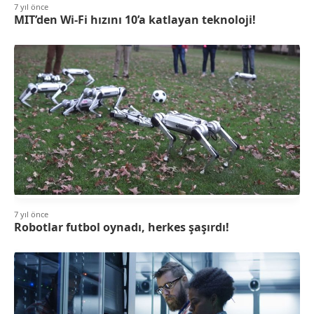
7 yıl önce
MIT’den Wi-Fi hızını 10’a katlayan teknoloji!
7 yıl önce
Robotlar futbol oynadı, herkes şaşırdı!