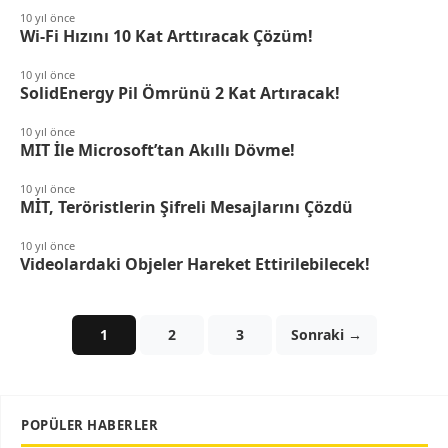
10 yıl önce
Wi-Fi Hızını 10 Kat Arttıracak Çözüm!
10 yıl önce
SolidEnergy Pil Ömrünü 2 Kat Artıracak!
10 yıl önce
MIT İle Microsoft’tan Akıllı Dövme!
10 yıl önce
MİT, Teröristlerin Şifreli Mesajlarını Çözdü
10 yıl önce
Videolardaki Objeler Hareket Ettirilebilecek!
1
2
3
Sonraki →
POPÜLER HABERLER