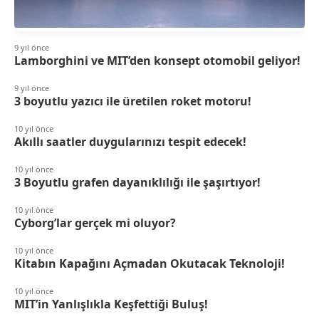
9 yıl önce
Lamborghini ve MIT’den konsept otomobil geliyor!
9 yıl önce
3 boyutlu yazıcı ile üretilen roket motoru!
10 yıl önce
Akıllı saatler duygularınızı tespit edecek!
10 yıl önce
3 Boyutlu grafen dayanıklılığı ile şaşırtıyor!
10 yıl önce
Cyborg’lar gerçek mi oluyor?
10 yıl önce
Kitabın Kapağını Açmadan Okutacak Teknoloji!
10 yıl önce
MIT’in Yanlışlıkla Keşfettiği Buluş!