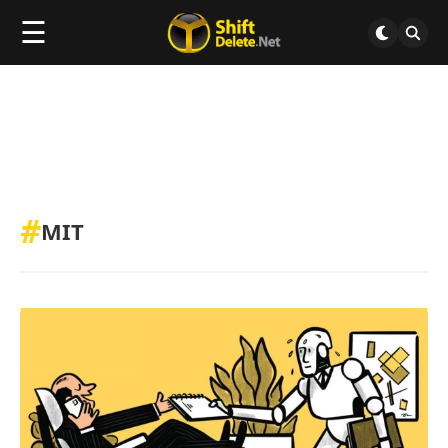
☰
#
MIT