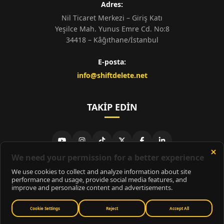
Adres:
Nil Ticaret Merkezi – Giriş Katı
Yeşilce Mah. Yunus Emre Cd. No:8
34418 – Kâğıthane/İstanbul
E-posta:
info@shiftdelete.net
TAKIP EDIN
© 2026
ShiftDelete.Net
- Tüm hakları saklıdır.
ShiftDelete.Net, İnternet Medyası ve Bilişim Muhabirleri Derneği
üyesidir.