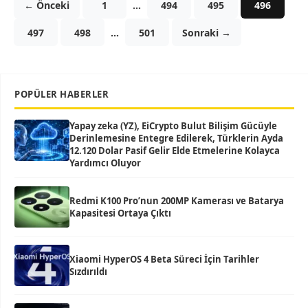
← Önceki
1
…
494
495
496
497
498
…
501
Sonraki →
POPÜLER HABERLER
Yapay zeka (YZ), EiCrypto Bulut Bilişim Gücüyle
Derinlemesine Entegre Edilerek, Türklerin Ayda
12.120 Dolar Pasif Gelir Elde Etmelerine Kolayca
Yardımcı Oluyor
Redmi K100 Pro’nun 200MP Kamerası ve Batarya
Kapasitesi Ortaya Çıktı
Xiaomi HyperOS 4 Beta Süreci İçin Tarihler
Sızdırıldı