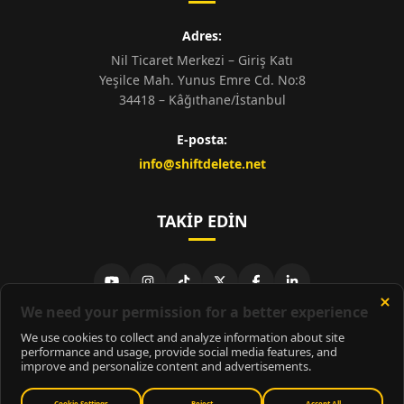
Adres:
Nil Ticaret Merkezi – Giriş Katı
Yeşilce Mah. Yunus Emre Cd. No:8
34418 – Kâğıthane/İstanbul
E-posta:
info@shiftdelete.net
TAKIP EDIN
© 2026
ShiftDelete.Net
- Tüm hakları saklıdır.