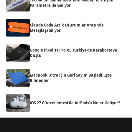
TikTok’un Sahibinden Yeni Model: 10 Trilyon
Parametre ile Geliyor
Claude Code Artık Oturumlar Arasında
Mesajlaşabiliyor
Google Pixel 11 Pro XL Türkiye’de Karaborsaya
Düştü
MacBook Ultra için Geri Sayım Başladı: İşte
Bilinenler
iOS 27 Güncellemesi ile AirPods’a Neler Geliyor?