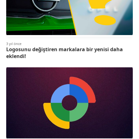
3 yıl önce
Logosunu değiştiren markalara bir yenisi daha
eklendi!