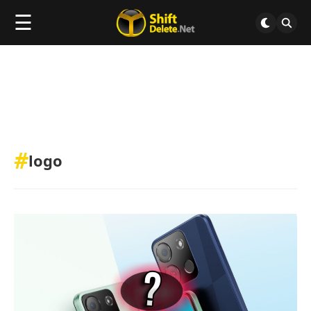
☰
#
logo