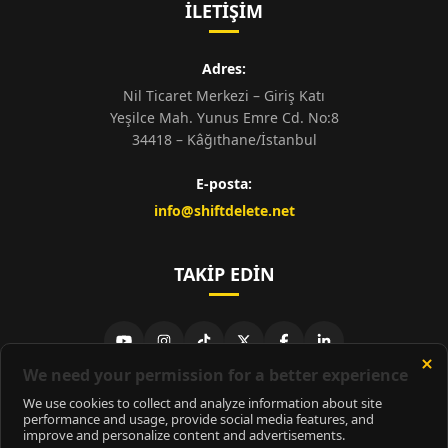
İLETIŞIM
Adres:
Nil Ticaret Merkezi – Giriş Katı
Yeşilce Mah. Yunus Emre Cd. No:8
34418 – Kâğıthane/İstanbul
E-posta:
info@shiftdelete.net
TAKIP EDIN