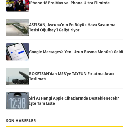
iPhone 18 Pro Max ve iPhone Ultra Elimizde
ASELSAN, Avrupa’nın En Büyük Hava Savunma
Tesisi Oğulbey’i Geliştiriyor
Google Messages’a Yeni Uzun Basma Menüsü Geldi
ROKETSAN’dan MSB’ye TAYFUN Fırlatma Aracı
Teslimatı
Siri AI Hangi Apple Cihazlarında Desteklenecek?
İşte Tam Liste
SON HABERLER