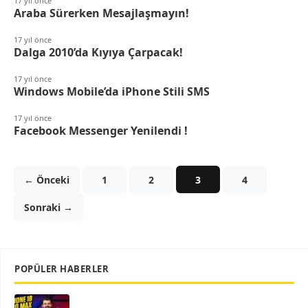
17 yıl önce
Araba Sürerken Mesajlaşmayın!
17 yıl önce
Dalga 2010’da Kıyıya Çarpacak!
17 yıl önce
Windows Mobile’da iPhone Stili SMS
17 yıl önce
Facebook Messenger Yenilendi !
← Önceki
1
2
3
4
Sonraki →
POPÜLER HABERLER