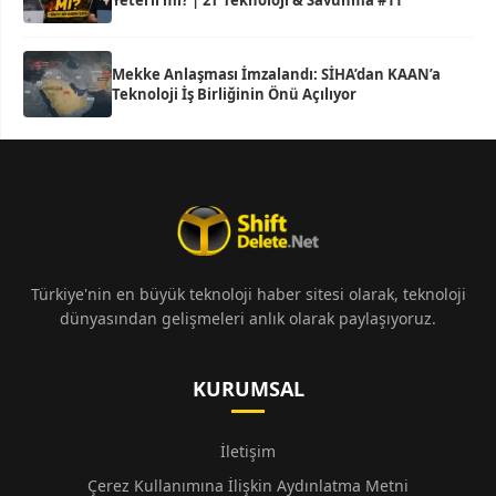
Yeterli mi? | 2T Teknoloji & Savunma #11
Mekke Anlaşması İmzalandı: SİHA’dan KAAN’a
Teknoloji İş Birliğinin Önü Açılıyor
Türkiye'nin en büyük teknoloji haber sitesi olarak, teknoloji
dünyasından gelişmeleri anlık olarak paylaşıyoruz.
KURUMSAL
İletişim
Çerez Kullanımına İlişkin Aydınlatma Metni