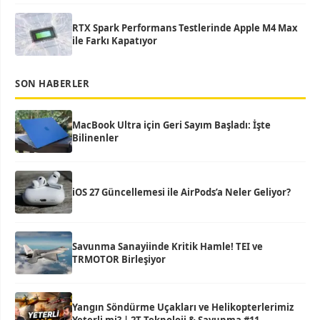
RTX Spark Performans Testlerinde Apple M4 Max
ile Farkı Kapatıyor
SON HABERLER
MacBook Ultra için Geri Sayım Başladı: İşte
Bilinenler
iOS 27 Güncellemesi ile AirPods’a Neler Geliyor?
Savunma Sanayiinde Kritik Hamle! TEI ve
TRMOTOR Birleşiyor
Yangın Söndürme Uçakları ve Helikopterlerimiz