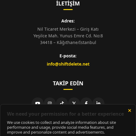
İLETIŞIM
Adres:
Nil Ticaret Merkezi – Giriş Katı
Yeşilce Mah. Yunus Emre Cd. No:8
34418 – Kâğıthane/İstanbul
E-posta:
info@shiftdelete.net
TAKIP EDIN