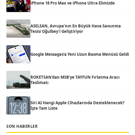
iPhone 18 Pro Max ve iPhone Ultra Elimizde
ASELSAN, Avrupa’nın En Büyük Hava Savunma
Tesisi Oğulbey’i Geliştiriyor
Google Messages’a Yeni Uzun Basma Menüsü Geldi
ROKETSAN’dan MSB’ye TAYFUN Fırlatma Aracı
Teslimatı
Siri AI Hangi Apple Cihazlarında Desteklenecek?
İşte Tam Liste
SON HABERLER