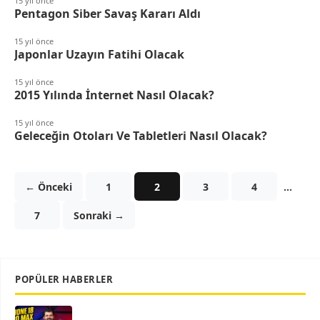
15 yıl önce
Pentagon Siber Savaş Kararı Aldı
15 yıl önce
Japonlar Uzayın Fatihi Olacak
15 yıl önce
2015 Yılında İnternet Nasıl Olacak?
15 yıl önce
Geleceğin Otoları Ve Tabletleri Nasıl Olacak?
← Önceki
1
2
3
4
…
7
Sonraki →
POPÜLER HABERLER