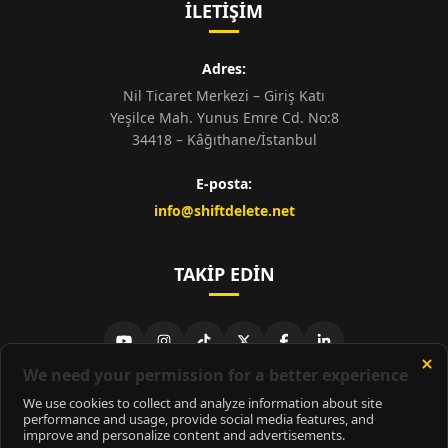
İLETIŞIM
Adres:
Nil Ticaret Merkezi – Giriş Katı
Yeşilce Mah. Yunus Emre Cd. No:8
34418 – Kâğıthane/İstanbul
E-posta:
info@shiftdelete.net
TAKIP EDIN