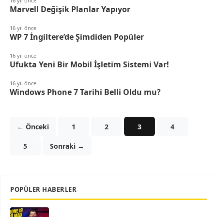
16 yıl önce
Marvell Değişik Planlar Yapıyor
16 yıl önce
WP 7 İngiltere’de Şimdiden Popüler
16 yıl önce
Ufukta Yeni Bir Mobil İşletim Sistemi Var!
16 yıl önce
Windows Phone 7 Tarihi Belli Oldu mu?
← Önceki
1
2
3
4
5
Sonraki →
POPÜLER HABERLER