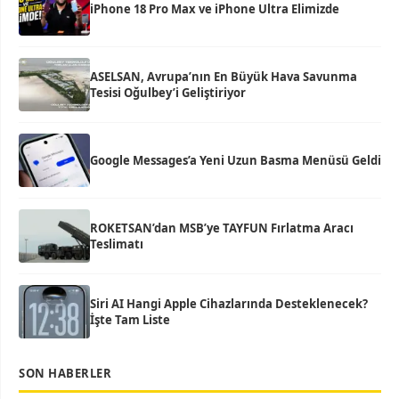
iPhone 18 Pro Max ve iPhone Ultra Elimizde
ASELSAN, Avrupa’nın En Büyük Hava Savunma
Tesisi Oğulbey’i Geliştiriyor
Google Messages’a Yeni Uzun Basma Menüsü Geldi
ROKETSAN’dan MSB’ye TAYFUN Fırlatma Aracı
Teslimatı
Siri AI Hangi Apple Cihazlarında Desteklenecek?
İşte Tam Liste
SON HABERLER