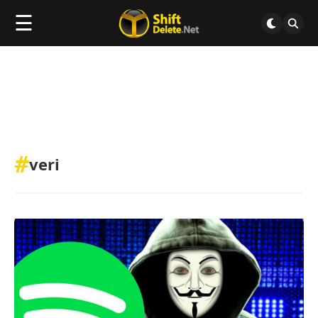
☰
#
veri