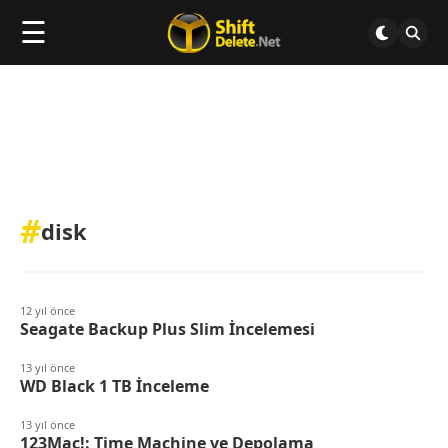
☰
#
disk
12 yıl önce
Seagate Backup Plus Slim İncelemesi
13 yıl önce
WD Black 1 TB İnceleme
13 yıl önce
123Mac!: Time Machine ve Depolama