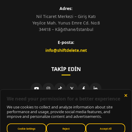
Adres:
Nil Ticaret Merkezi – Giriş Katı
Yeşilce Mah. Yunus Emre Cd. No:8
34418 – Kâğıthane/İstanbul
E-posta:
info@shiftdelete.net
TAKIP EDIN
© 2026
ShiftDelete.Net
- Tüm hakları saklıdır.
ShiftDelete.Net, İnternet Medyası ve Bilişim Muhabirleri Derneği