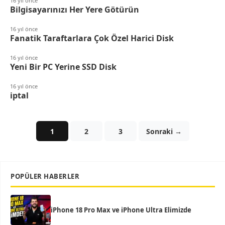
16 yıl önce
Bilgisayarınızı Her Yere Götürün
16 yıl önce
Fanatik Taraftarlara Çok Özel Harici Disk
16 yıl önce
Yeni Bir PC Yerine SSD Disk
16 yıl önce
iptal
1
2
3
Sonraki →
POPÜLER HABERLER
iPhone 18 Pro Max ve iPhone Ultra Elimizde