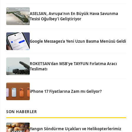
ASELSAN, Avrupa’nın En Büyük Hava Savunma
Tesisi Oğulbey’i Geliştiriyor
Google Messages’a Yeni Uzun Basma Menüsü Geldi
ROKETSAN’dan MSB’ye TAYFUN Fırlatma Aracı
Teslimatı
iPhone 17 Fiyatlarına Zam mı Geliyor?
SON HABERLER
Yangın Söndürme Uçakları ve Helikopterlerimiz