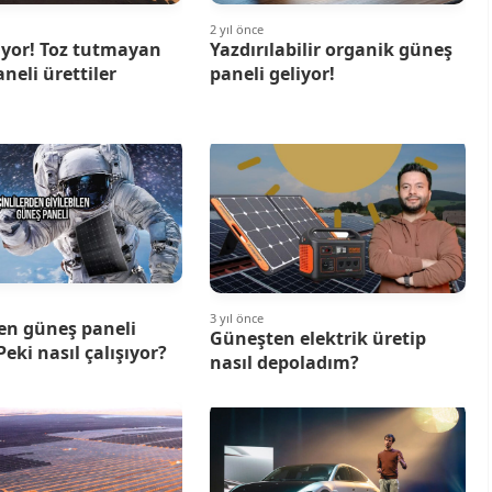
2 yıl önce
iyor! Toz tutmayan
Yazdırılabilir organik güneş
neli ürettiler
paneli geliyor!
3 yıl önce
len güneş paneli
Güneşten elektrik üretip
Peki nasıl çalışıyor?
nasıl depoladım?