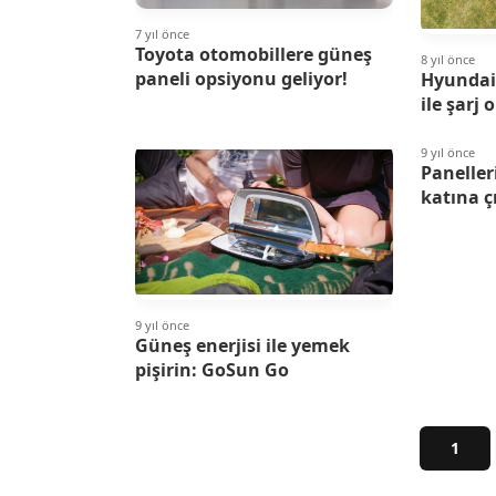
7 yıl önce
Toyota otomobillere güneş
8 yıl önce
paneli opsiyonu geliyor!
Hyundai 
ile şarj 
9 yıl önce
Panelleri
katına çı
9 yıl önce
Güneş enerjisi ile yemek
pişirin: GoSun Go
1