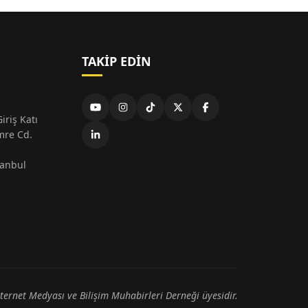
TAKIP EDIN
iriş Katı
mre Cd.
tanbul
nternet Medyası ve Bilişim Muhabirleri Derneği üyesidir.