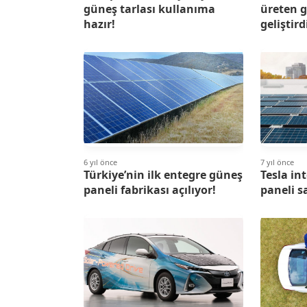
güneş tarlası kullanıma
üreten 
hazır!
geliştird
6 yıl önce
7 yıl önce
Türkiye’nin ilk entegre güneş
Tesla in
paneli fabrikası açılıyor!
paneli s