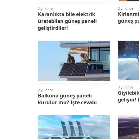
2 yıl önce
2 yıl önce
Kirlenm
Karanlıkta bile elektrik
güneş pa
üretebilen güneş paneli
geliştirdiler!
3 yıl önce
2 yıl önce
Giyilebi
Balkona güneş paneli
geliyor! 
kurulur mu? İşte cevabı