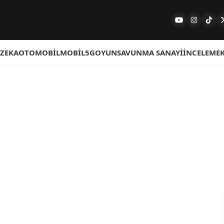
 ZEKA
OTOMOBIL
MOBIL
5G
OYUN
SAVUNMA SANAYI
İNCELEME