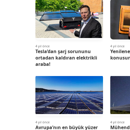
4 yıl önce
4 yıl önce
Tesla’dan şarj sorununu
Yenileneb
ortadan kaldıran elektrikli
konusun
araba!
4 yıl önce
4 yıl önce
Avrupa’nın en büyük yüzer
Mühendis