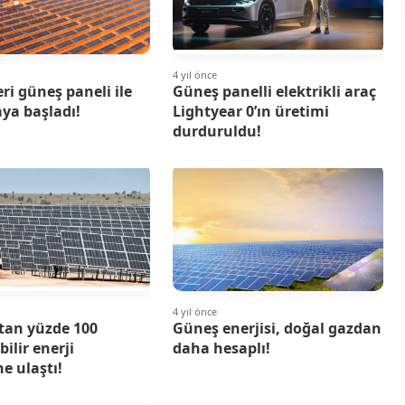
4 yıl önce
eri güneş paneli ile
Güneş panelli elektrikli araç
ya başladı!
Lightyear 0’ın üretimi
durduruldu!
4 yıl önce
tan yüzde 100
Güneş enerjisi, doğal gazdan
ilir enerji
daha hesaplı!
ne ulaştı!