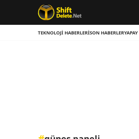
TEKNOLOJI HABERLERI
SON HABERLER
YAPAY
#
güneş paneli