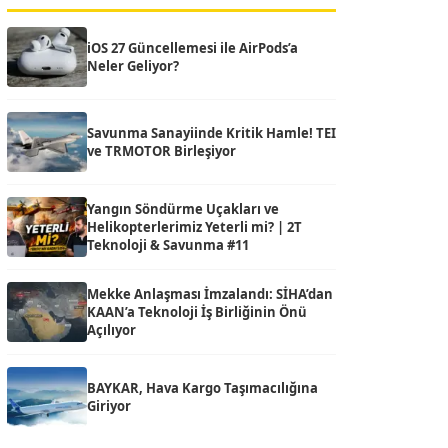
iOS 27 Güncellemesi ile AirPods’a
Neler Geliyor?
Savunma Sanayiinde Kritik Hamle! TEI
ve TRMOTOR Birleşiyor
Yangın Söndürme Uçakları ve
Helikopterlerimiz Yeterli mi? | 2T
Teknoloji & Savunma #11
Mekke Anlaşması İmzalandı: SİHA’dan
KAAN’a Teknoloji İş Birliğinin Önü
Açılıyor
BAYKAR, Hava Kargo Taşımacılığına
Giriyor