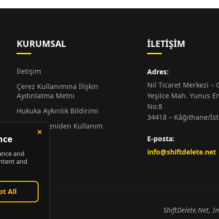
KURUMSAL
İLETIŞIM
İletişim
Adres:
Nil Ticaret Merkezi – G
Çerez Kullanımına İlişkin
Aydınlatma Metni
Yeşilce Mah. Yunus E
No:8
Hukuka Aykırılık Bildirimi
34418 – Kâğıthane/İs
Alıntı ve Yeniden Kullanım
Hakkında
E-posta:
Künye
info@shiftdelete.net
ShiftDelete.Net, İ