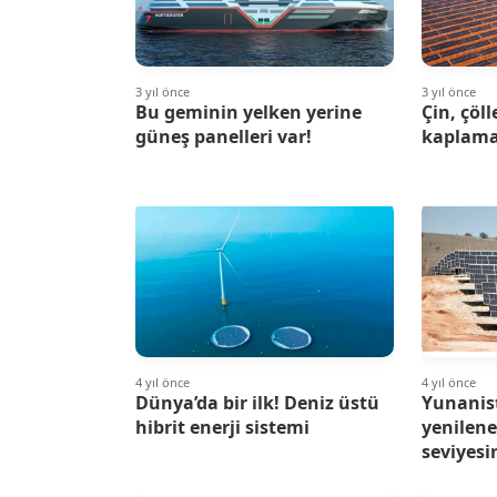
3 yıl önce
3 yıl önce
Bu geminin yelken yerine
Çin, çöll
güneş panelleri var!
kaplama
4 yıl önce
4 yıl önce
Dünya’da bir ilk! Deniz üstü
Yunanis
hibrit enerji sistemi
yenileneb
seviyesi