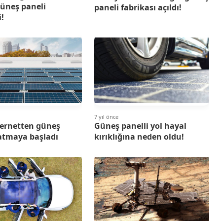
güneş paneli
paneli fabrikası açıldı!
i!
7 yıl önce
ternetten güneş
Güneş panelli yol hayal
atmaya başladı
kırıklığına neden oldu!