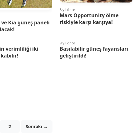
8 yıl önce
Mars Opportunity ölme
riskiyle karşı karşıya!
ve Kia güneş paneli
olacak!
9 yıl önce
n verimliliği iki
Basılabilir güneş fayansları
kabilir!
geliştirildi!
2
Sonraki →