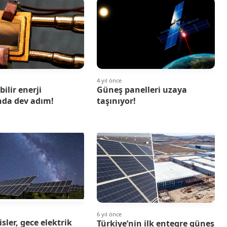
4 yıl önce
ilir enerji
Güneş panelleri uzaya
da dev adım!
taşınıyor!
6 yıl önce
ler, gece elektrik
Türkiye’nin ilk entegre güneş