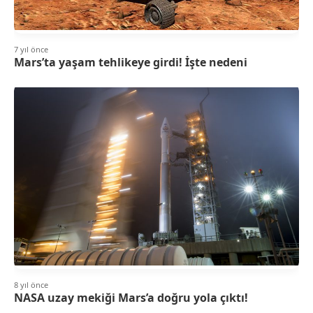
7 yıl önce
Mars’ta yaşam tehlikeye girdi! İşte nedeni
8 yıl önce
NASA uzay mekiği Mars’a doğru yola çıktı!