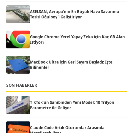
ASELSAN, Avrupa’nın En Büyük Hava Savunma
Tesisi Oğulbey’i Geliştiriyor
Google Chrome Yerel Yapay Zeka için Kaç GB Alan
İstiyor?
MacBook Ultra için Geri Sayım Başladı: İşte
Bilinenler
SON HABERLER
TikTok’un Sahibinden Yeni Model: 10 Trilyon
Parametre ile Geliyor
Claude Code Artık Oturumlar Arasında