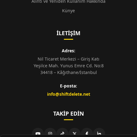
Alıntı ve Yeniden Kullanım Hakkında
Künye
İLETIŞIM
Adres:
Nil Ticaret Merkezi – Giriş Katı
Yeşilce Mah. Yunus Emre Cd. No:8
34418 – Kâğıthane/İstanbul
E-posta:
info@shiftdelete.net
TAKIP EDIN