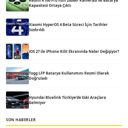
Redmi K100 Pro’nun 200MP Kamerası ve Batarya
Kapasitesi Ortaya Çıktı
Xiaomi HyperOS 4 Beta Süreci İçin Tarihler
Sızdırıldı
iOS 27 ile iPhone Kilit Ekranında Neler Değişiyor?
Togg LFP Batarya Kullanımını Resmi Olarak
Doğruladı
Hyundai Bluelink Türkiye’de Eski Araçlara
Gelmiyor
SON HABERLER