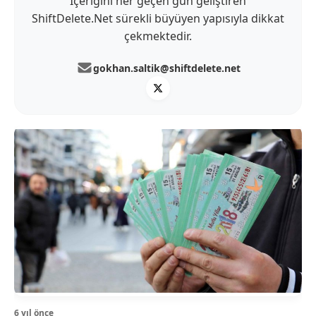
İçeriğini her geçen gün geliştiren
ShiftDelete.Net sürekli büyüyen yapısıyla dikkat
çekmektedir.
gokhan.saltik@shiftdelete.net
6 yıl önce