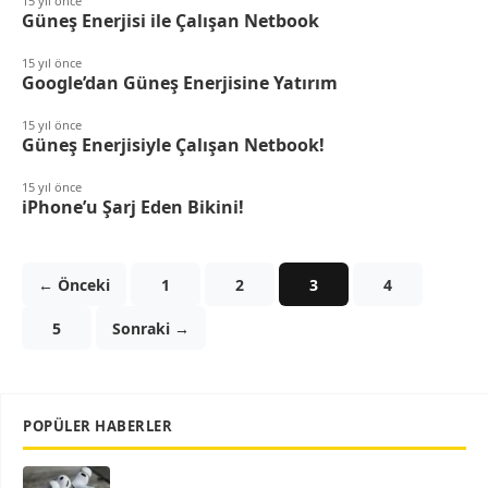
15 yıl önce
Güneş Enerjisi ile Çalışan Netbook
15 yıl önce
Google’dan Güneş Enerjisine Yatırım
15 yıl önce
Güneş Enerjisiyle Çalışan Netbook!
15 yıl önce
iPhone’u Şarj Eden Bikini!
← Önceki
1
2
3
4
5
Sonraki →
POPÜLER HABERLER