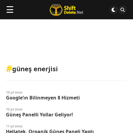
☰
#
güneş enerjisi
10 yıl önce
Google’ın Bilinmeyen 8 Hizmeti
10 yıl önce
Güneş Panelli Yollar Geliyor!
11 yıl önce
Heliatek, Organik Güneş Paneli Yaptı