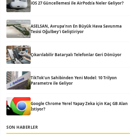
iOS 27 Güncellemesi ile AirPods’a Neler Geliyor?
ASELSAN, Avrupa’nın En Büyük Hava Savunma
Tesisi Oğulbey’i Geliştiriyor
Çıkarılabilir Bataryalı Telefonlar Geri Dönüyor
TikTok’un Sahibinden Yeni Model: 10 Trilyon
Parametre ile Geliyor
Google Chrome Yerel Yapay Zeka için Kaç GB Alan
İstiyor?
SON HABERLER