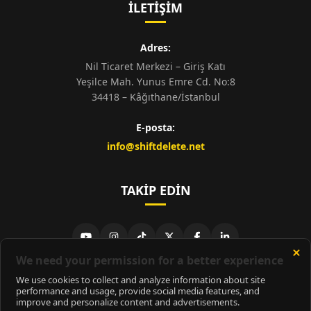
İLETIŞIM
Adres:
Nil Ticaret Merkezi – Giriş Katı
Yeşilce Mah. Yunus Emre Cd. No:8
34418 – Kâğıthane/İstanbul
E-posta:
info@shiftdelete.net
TAKIP EDIN