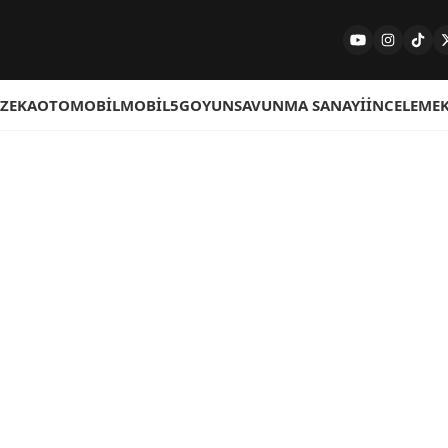
 ZEKA
OTOMOBIL
MOBIL
5G
OYUN
SAVUNMA SANAYI
İNCELEME