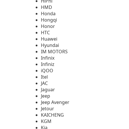
HiPhi
HMD
Honda
Hongqi
Honor
HTC
Huawei
Hyundai
IM MOTORS
Infinix
Infiniz
iQOO
Itel
JAC
Jaguar
Jeep
Jeep Avenger
Jetour
KAICHENG
KGM
Kia