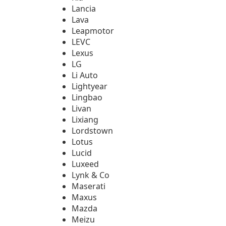
Lancia
Lava
Leapmotor
LEVC
Lexus
LG
Li Auto
Lightyear
Lingbao
Livan
Lixiang
Lordstown
Lotus
Lucid
Luxeed
Lynk & Co
Maserati
Maxus
Mazda
Meizu