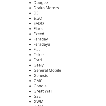
Doogee
Drako Motors
DS
e.GO
EADO
Elaris
Exeed
Faraday
Faradayü
Fiat
Fisker
Ford
Geely
General Mobile
Genesis
GMC
Google
Great Wall
GSE
GWM