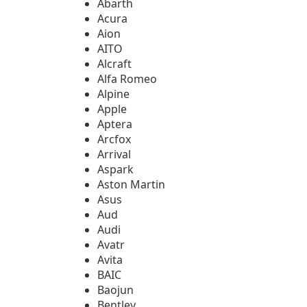
Abarth
Acura
Aion
AITO
Alcraft
Alfa Romeo
Alpine
Apple
Aptera
Arcfox
Arrival
Aspark
Aston Martin
Asus
Aud
Audi
Avatr
Avita
BAIC
Baojun
Bentley