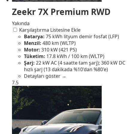
Zeekr 7X Premium RWD
Yakında
Karşılaştırma Listesine Ekle
Batarya:
75 kWh lityum demir fosfat (LFP)
Menzil:
480 km (WLTP)
Motor:
310 kW (421 PS)
Tüketim:
17.8 kWh / 100 km (WLTP)
Şarj:
22 kW AC (4 saatte tam şarj); 360 kW DC
hızlı şarj (13 dakikada %10'dan %80'e)
Detayları göster →
7.5