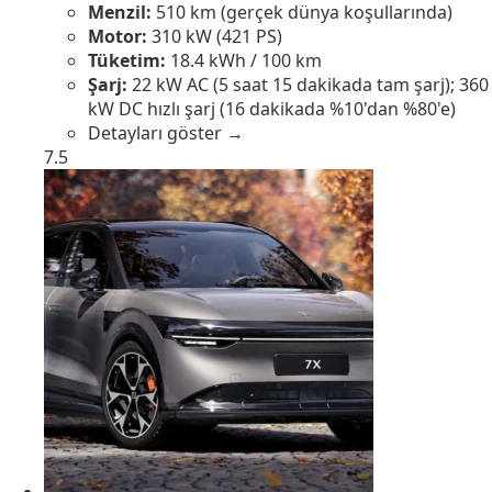
Menzil:
510 km (gerçek dünya koşullarında)
Motor:
310 kW (421 PS)
Tüketim:
18.4 kWh / 100 km
Şarj:
22 kW AC (5 saat 15 dakikada tam şarj); 360
kW DC hızlı şarj (16 dakikada %10'dan %80'e)
Detayları göster →
7.5