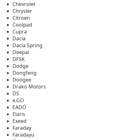
Chevrolet
Chrysler
Citroen
Coolpad
Cupra
Dacia
Dacia Spring
Deepal
DFSK
Dodge
Dongfeng
Doogee
Drako Motors
DS
e.GO
EADO
Elaris
Exeed
Faraday
Faradayü