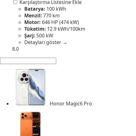
Karşılaştırma Listesine Ekle
Batarya:
100 kWh
Menzil:
770 km
Motor:
646 HP (474 kW)
Tüketim:
12.9 kWh/100km
Şarj:
500 kW
Detayları göster →
8.0
Honor Magic6 Pro