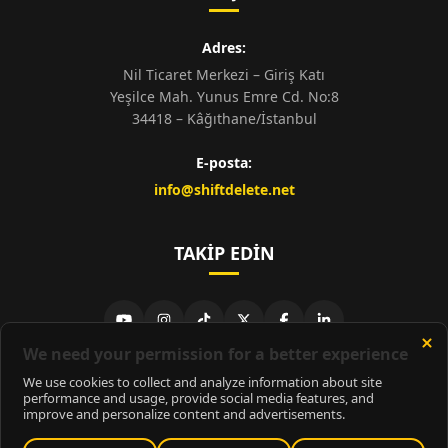
Adres:
Nil Ticaret Merkezi – Giriş Katı
Yeşilce Mah. Yunus Emre Cd. No:8
34418 – Kâğıthane/İstanbul
E-posta:
info@shiftdelete.net
TAKIP EDIN
© 2026
ShiftDelete.Net
- Tüm hakları saklıdır.