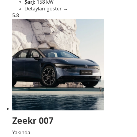
Şarj:
158 kW
Detayları göster →
5.8
Zeekr 007
Yakında