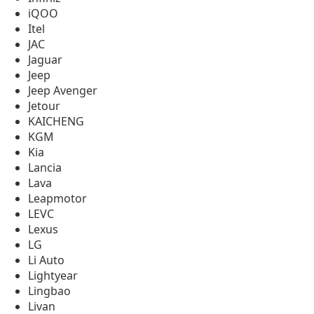
iQOO
Itel
JAC
Jaguar
Jeep
Jeep Avenger
Jetour
KAICHENG
KGM
Kia
Lancia
Lava
Leapmotor
LEVC
Lexus
LG
Li Auto
Lightyear
Lingbao
Livan