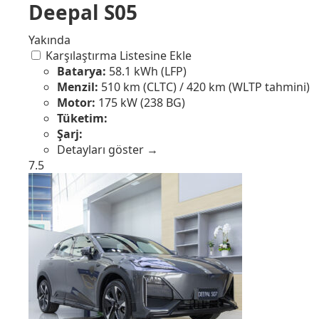
Deepal S05
Yakında
Karşılaştırma Listesine Ekle
Batarya:
58.1 kWh (LFP)
Menzil:
510 km (CLTC) / 420 km (WLTP tahmini)
Motor:
175 kW (238 BG)
Tüketim:
Şarj:
Detayları göster →
7.5