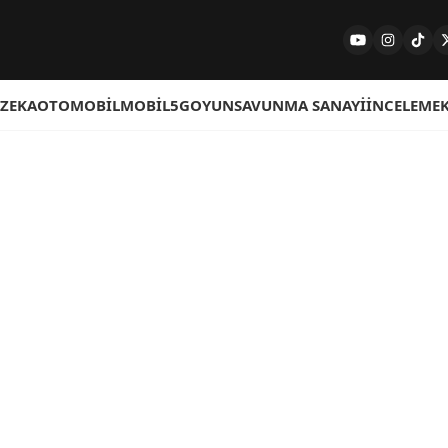
 ZEKA
OTOMOBIL
MOBIL
5G
OYUN
SAVUNMA SANAYI
İNCELEME