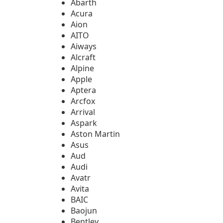
Abarth
Acura
Aion
AITO
Aiways
Alcraft
Alpine
Apple
Aptera
Arcfox
Arrival
Aspark
Aston Martin
Asus
Aud
Audi
Avatr
Avita
BAIC
Baojun
Bentley