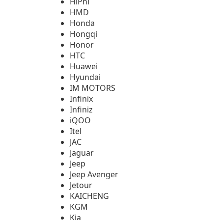
HiPhi
HMD
Honda
Hongqi
Honor
HTC
Huawei
Hyundai
IM MOTORS
Infinix
Infiniz
iQOO
Itel
JAC
Jaguar
Jeep
Jeep Avenger
Jetour
KAICHENG
KGM
Kia