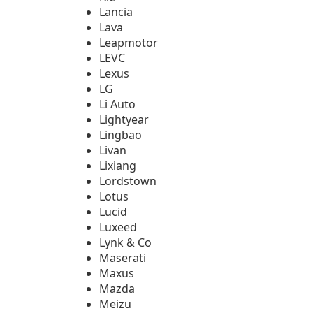
Lancia
Lava
Leapmotor
LEVC
Lexus
LG
Li Auto
Lightyear
Lingbao
Livan
Lixiang
Lordstown
Lotus
Lucid
Luxeed
Lynk & Co
Maserati
Maxus
Mazda
Meizu