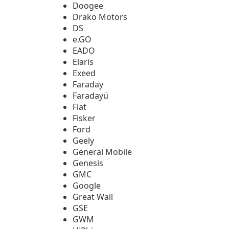
Doogee
Drako Motors
DS
e.GO
EADO
Elaris
Exeed
Faraday
Faradayü
Fiat
Fisker
Ford
Geely
General Mobile
Genesis
GMC
Google
Great Wall
GSE
GWM