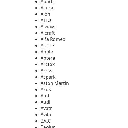
Abarth
Acura
Aion
AITO
Aiways
Alcraft
Alfa Romeo
Alpine
Apple
Aptera
Arcfox
Arrival
Aspark
Aston Martin
Asus
Aud
Audi
Avatr
Avita
BAIC
Baojun