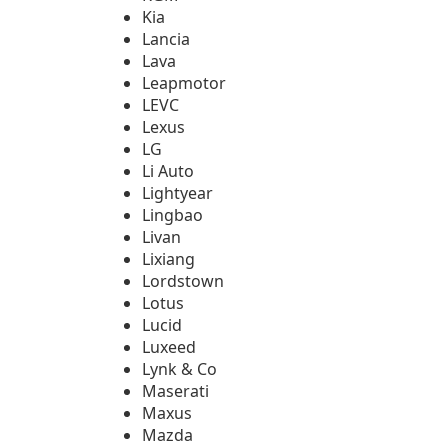
Kia
Lancia
Lava
Leapmotor
LEVC
Lexus
LG
Li Auto
Lightyear
Lingbao
Livan
Lixiang
Lordstown
Lotus
Lucid
Luxeed
Lynk & Co
Maserati
Maxus
Mazda