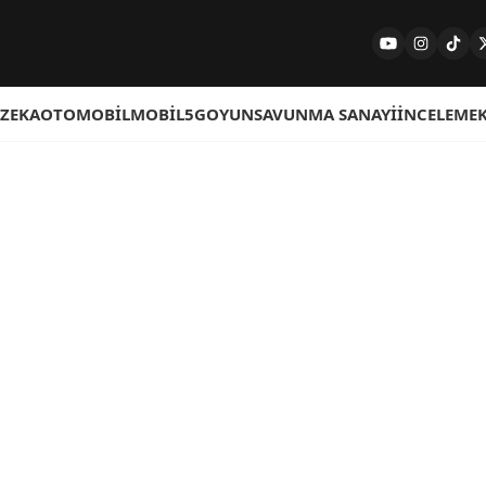
 ZEKA
OTOMOBIL
MOBIL
5G
OYUN
SAVUNMA SANAYI
İNCELEME