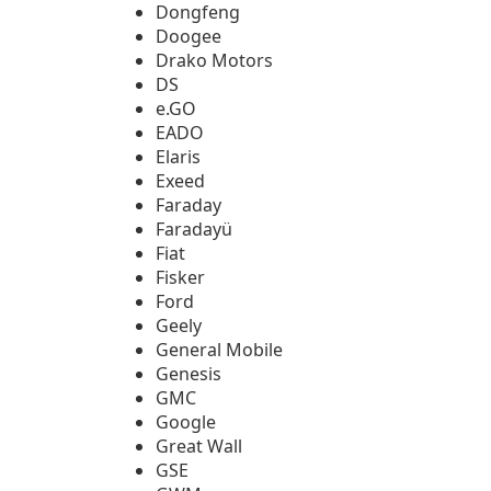
Dongfeng
Doogee
Drako Motors
DS
e.GO
EADO
Elaris
Exeed
Faraday
Faradayü
Fiat
Fisker
Ford
Geely
General Mobile
Genesis
GMC
Google
Great Wall
GSE