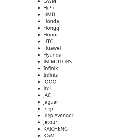
GWM
HiPhi
HMD
Honda
Hongqi
Honor
HTC
Huawei
Hyundai
IM MOTORS
Infinix
Infiniz
iQOO
Itel
JAC
Jaguar
Jeep
Jeep Avenger
Jetour
KAICHENG
KGM