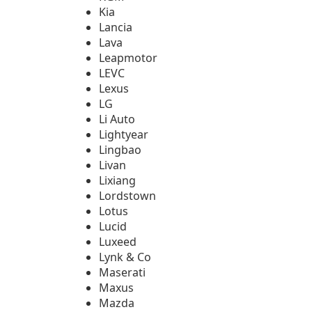
Kia
Lancia
Lava
Leapmotor
LEVC
Lexus
LG
Li Auto
Lightyear
Lingbao
Livan
Lixiang
Lordstown
Lotus
Lucid
Luxeed
Lynk & Co
Maserati
Maxus
Mazda