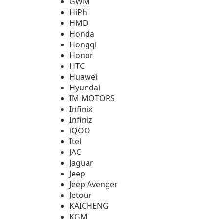
GWM
HiPhi
HMD
Honda
Hongqi
Honor
HTC
Huawei
Hyundai
IM MOTORS
Infinix
Infiniz
iQOO
Itel
JAC
Jaguar
Jeep
Jeep Avenger
Jetour
KAICHENG
KGM