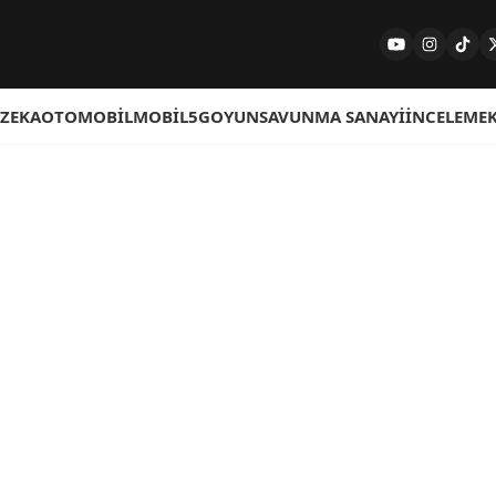
 ZEKA
OTOMOBIL
MOBIL
5G
OYUN
SAVUNMA SANAYI
İNCELEME