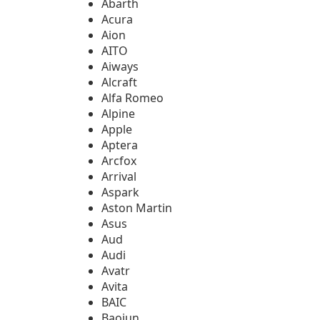
Abarth
Acura
Aion
AITO
Aiways
Alcraft
Alfa Romeo
Alpine
Apple
Aptera
Arcfox
Arrival
Aspark
Aston Martin
Asus
Aud
Audi
Avatr
Avita
BAIC
Baojun