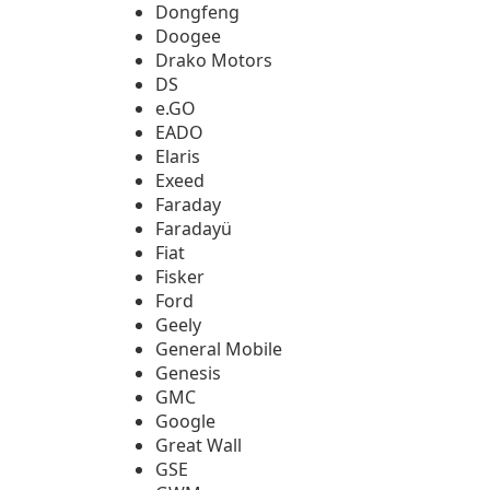
Dongfeng
Doogee
Drako Motors
DS
e.GO
EADO
Elaris
Exeed
Faraday
Faradayü
Fiat
Fisker
Ford
Geely
General Mobile
Genesis
GMC
Google
Great Wall
GSE