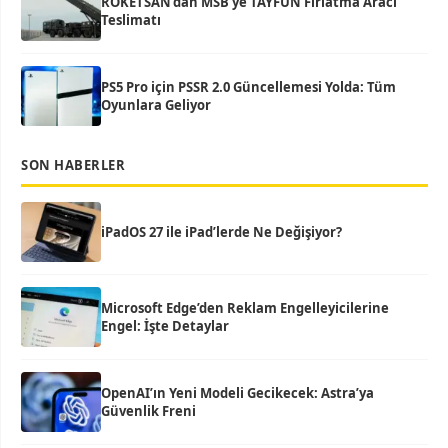
ROKETSAN’dan MSB’ye TAYFUN Fırlatma Aracı
Teslimatı
PS5 Pro için PSSR 2.0 Güncellemesi Yolda: Tüm
Oyunlara Geliyor
SON HABERLER
iPadOS 27 ile iPad’lerde Ne Değişiyor?
Microsoft Edge’den Reklam Engelleyicilerine
Engel: İşte Detaylar
OpenAI’ın Yeni Modeli Gecikecek: Astra’ya
Güvenlik Freni