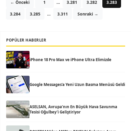
← Önceki
1
…
3.281
3.282
3.283
3.284
3.285
…
3.311
Sonraki →
POPÜLER HABERLER
iPhone 18 Pro Max ve iPhone Ultra Elimizde
Google Messages’a Yeni Uzun Basma Menüsü Geldi
ASELSAN, Avrupa’nın En Büyük Hava Savunma
Tesisi Oğulbey’i Geliştiriyor